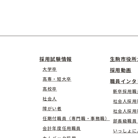
採用試験情報
生駒市役所
大学卒
採用動画
高専・短大卒
職員インタ
高校卒
新卒採用職
社会人
社会人採用
障がい者
社会人採用
任期付職員（専門職・事務職）
部長級職員
会計年度任用職員
いっしょに
カムバック採用