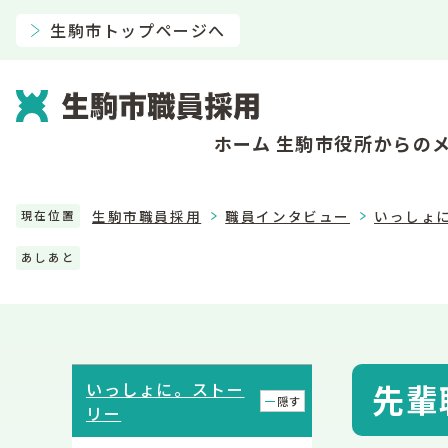
生駒市トップページへ
ホーム
生駒市役所からの
生駒市職員採用
職員インタビュー
いっしょ
現在位置
あしあと
先輩
いっしょに。ストー
隠す
リー