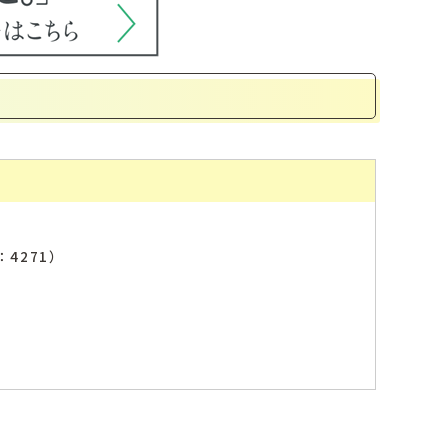
：4271）