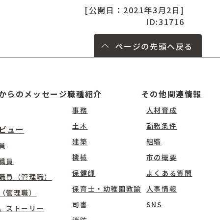
[公開日：2021年3月2日]
ID:31716
ページの先頭へ戻る
からのメッセージ
職種紹介
その他関連情報
事務
人材育成
土木
勤務条件
ビュー
建築
組織
員
機械
市の概要
職員
保健師
よくある質問
職員（管理職）
保育士・幼稚園教諭
人事情報
（管理職）
司書
SNS
。ストーリー
消防