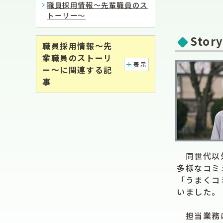
職員採用情報～先輩職員のス
トーリー～
Sto
職員採用情報～先
輩職員のストーリ
表示
ー～に関連する記
事
同世代以外
多様なコミ
「うまくコ
いました。
担当業務は