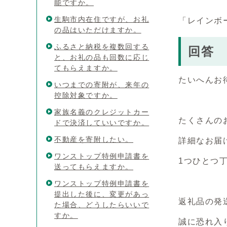
能ですか。
生駒市内在住ですが、お礼
「レインボ
の品はいただけますか。
ふるさと納税を複数回する
回答
と、お礼の品も回数に応じ
てもらえますか。
たいへんお
いつまでの寄附が、来年の
控除対象ですか。
家族名義のクレジットカー
たくさんの
ドで決済していいですか。
不動産を寄附したい。
詳細なお届
ワンストップ特例申請書を
1つひとつ
送ってもらえますか。
ワンストップ特例申請書を
提出した後に、変更があっ
返礼品の発
た場合、どうしたらいいで
すか。
誠に恐れ入