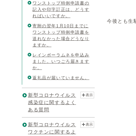
ワンストップ特例申請書の
記入や印字訂正は、どうす
ればいいですか。
今後とも生
寄附の翌年1月10日までに
ワンストップ特例申請書を
送れなかった場合どうなり
ますか。
レインボーラムネを申込み
ました。いつごろ届きます
か。
返礼品が届いていません。
新型コロナウイルス
表示
感染症に関するよく
ある質問
新型コロナウイルス
表示
ワクチンに関するよ