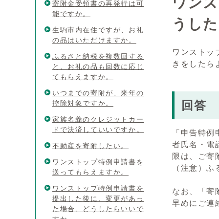
ワンス
寄附金受領書の再発行は可
能ですか。
うした
生駒市内在住ですが、お礼
の品はいただけますか。
ワンストッ
ふるさと納税を複数回する
きをしたら
と、お礼の品も回数に応じ
てもらえますか。
いつまでの寄附が、来年の
回答
控除対象ですか。
家族名義のクレジットカー
ドで決済していいですか。
「申告特例
者氏名・電
不動産を寄附したい。
限は、ご寄
ワンストップ特例申請書を
（注意）ふ
送ってもらえますか。
ワンストップ特例申請書を
なお、「寄
提出した後に、変更があっ
早めにご連
た場合、どうしたらいいで