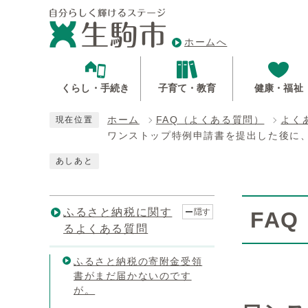
ホームへ
くらし・手続き
子育て・教育
健康・福祉
ホーム
FAQ（よくある質問）
よく
現在位置
ワンストップ特例申請書を提出した後に
あしあと
ふるさと納税に関す
隠す
FA
るよくある質問
ふるさと納税の寄附金受領
書がまだ届かないのです
が。