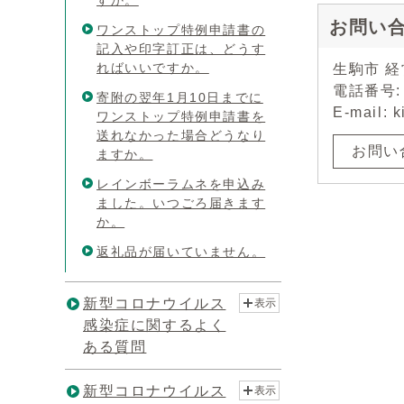
すか。
お問い
ワンストップ特例申請書の
記入や印字訂正は、どうす
ればいいですか。
生駒市 
電話番号: 
寄附の翌年1月10日までに
E-mail: k
ワンストップ特例申請書を
送れなかった場合どうなり
お問い
ますか。
レインボーラムネを申込み
ました。いつごろ届きます
か。
返礼品が届いていません。
新型コロナウイルス
表示
感染症に関するよく
ある質問
新型コロナウイルス
表示