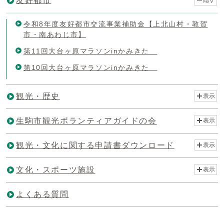
友好都市
隠す
令和8年度友好都市交流事業補助金【上北山村・敦賀
市・南あわじ市】
第11回大台ヶ原マラソンinかみきた
第10回大台ヶ原マラソンinかみきた
観光・歴史
表示
生駒市観光ボランティアガイドの会
表示
観光・文化に関する申請書ダウンロード
表示
文化・スポーツ施設
表示
よくある質問