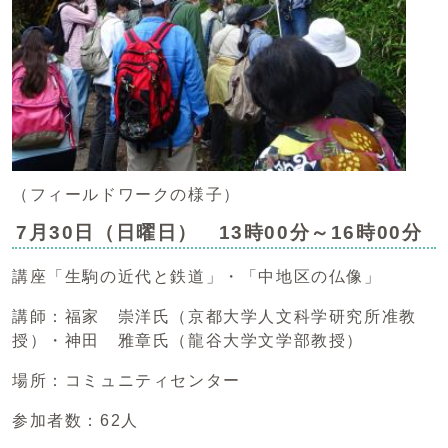
（フィールドワークの様子）
7月30日（日曜日） 13時00分～16時00分
講座「生駒の近代と鉄道」・「中地区の仏像」
講師：福家 崇洋氏（京都大学人文科学研究所准教
授）・神田 雅章氏（龍谷大学文学部教授）
場所：コミュニティセンター
参加者数：62人