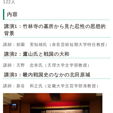
122人
内容
講演1：竹林寺の墓所から見た忍性の思想的
背景
講師：前園 実知雄氏（奈良芸術短期大学特任教授）
講演2：鷹山氏と戦国の大和
講師：天野 忠幸氏（天理大学文学部教授）
講演3：畿内戦国史のなかの北田原城
講師：新谷 和之氏（近畿大学文芸学部准教授）