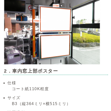
2．車内窓上部ポスター
仕様
コート紙110K程度
サイズ
B3（縦364ミリ×横515ミリ）