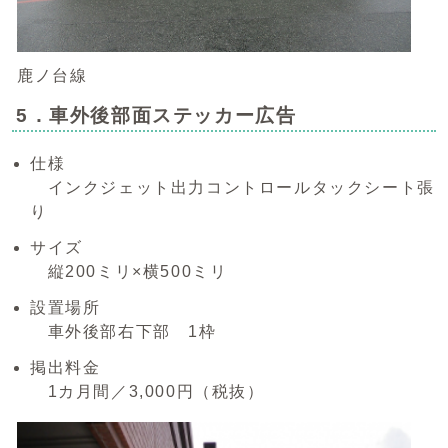
鹿ノ台線
5．車外後部面ステッカー広告
仕様
インクジェット出力コントロールタックシート張
り
サイズ
縦200ミリ×横500ミリ
設置場所
車外後部右下部 1枠
掲出料金
1カ月間／3,000円（税抜）