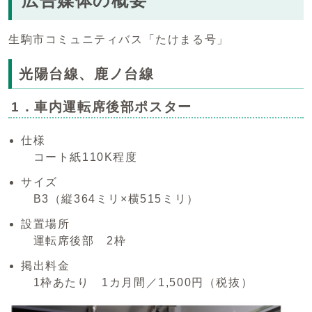
広告媒体の概要
生駒市コミュニティバス「たけまる号」
光陽台線、鹿ノ台線
1．車内運転席後部ポスター
仕様
コート紙110K程度
サイズ
B3（縦364ミリ×横515ミリ）
設置場所
運転席後部 2枠
掲出料金
1枠あたり 1カ月間／1,500円（税抜）