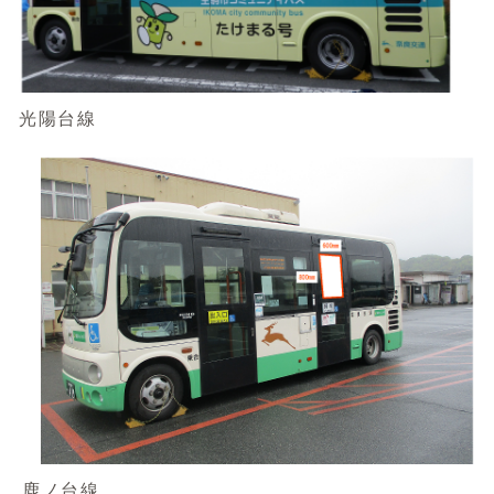
光陽台線
鹿ノ台線