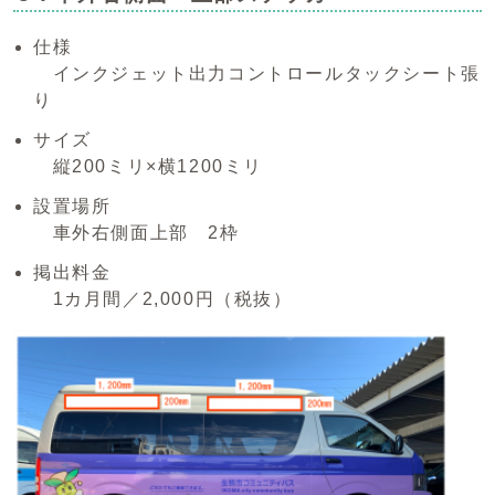
仕様
インクジェット出力コントロールタックシート張
り
サイズ
縦200ミリ×横1200ミリ
設置場所
車外右側面上部 2枠
掲出料金
1カ月間／2,000円（税抜）