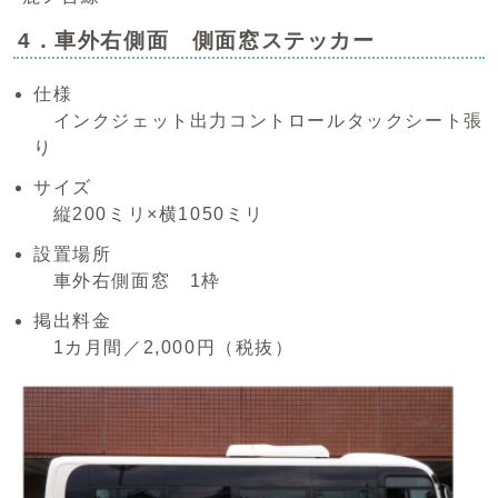
4．車外右側面 側面窓ステッカー
仕様
インクジェット出力コントロールタックシート張
り
サイズ
縦200ミリ×横1050ミリ
設置場所
車外右側面窓 1枠
掲出料金
1カ月間／2,000円（税抜）