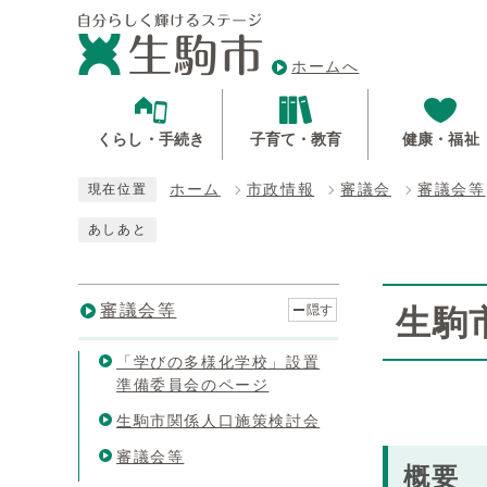
ホームへ
くらし・手続き
子育て・教育
健康・福祉
ホーム
市政情報
審議会
審議会等
現在位置
あしあと
審議会等
隠す
生駒
「学びの多様化学校」設置
準備委員会のページ
生駒市関係人口施策検討会
審議会等
概要