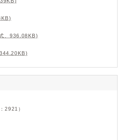
9KB)
KB)
、936.08KB)
.20KB)
：2921）