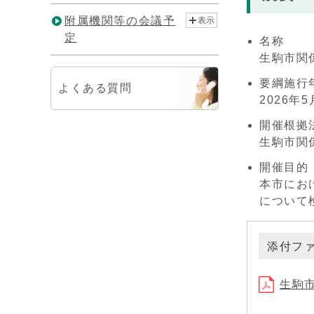
附属機関等の会議予
表示
定
名称
生駒市関
要綱施行
よくある質問
2026年5
開催根拠
生駒市関
開催目的
本市にお
について
添付フ
生駒市