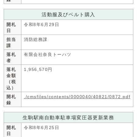
活動服及びベルト購入
開札
令和8年6月29日
日
担当
消防総務課
課
落札
有限会社奈良トーハツ
者
落札
1,956,570円
金額
（税
込）
開札
./cmsfiles/contents/0000040/40821/0872.pdf
録
生駒駅南自動車駐車場変圧器更新業務
開札
令和8年6月25日
日