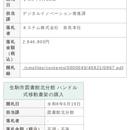
日
担当
デジタルイノベーション推進課
課
落札
キステム株式会社 奈良本社
者
落札
2,846,800円
金額
（税
込）
開札
./cmsfiles/contents/0000040/40821/0867.pdf
録
生駒市図書館北分館 ハンドル
式移動書架の購入
開札日
令和8年6月19日
担当課
図書館北分館
落札者
-
落札金額（税込）
不調・不落