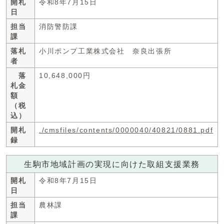
開札
令和8年7月15日
日
担当
消防警防課
課
落札
小川ポンプ工業株式会社 奈良出張所
者
落
10,648,000円
札金
額
（税
込）
開札
./cmsfiles/contents/0000040/40821/0881.pdf
録
生駒市地域計画の実現に向けた取組支援業務
開札
令和8年7月15日
日
担当
農林課
課