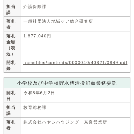
担当
介護保険課
課
落札
一般社団法人地域ケア総合研究所
者
落札
1,877,040円
金額
（税
込）
開札
./cmsfiles/contents/0000040/40821/0849.pdf
録
小学校及び中学校貯水槽清掃消毒業務委託
開札
令和8年6月2日
日
担当
教育総務課
課
落札
株式会社ハヤシハウジング 奈良営業所
者