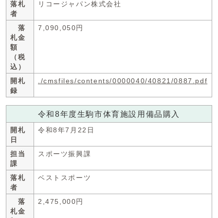
落札
リコージャパン株式会社
者
落
7,090,050円
札金
額
（税
込）
開札
./cmsfiles/contents/0000040/40821/0887.pdf
録
令和8年度生駒市体育施設用備品購入
開札
令和8年7月22日
日
担当
スポーツ振興課
課
落札
ベストスポーツ
者
落
2,475,000円
札金