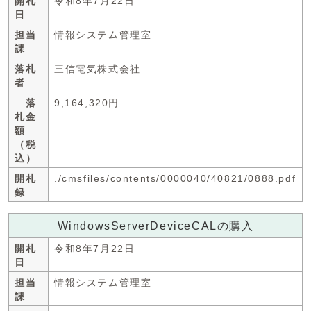
開札
令和8年7月22日
日
担当
情報システム管理室
課
落札
三信電気株式会社
者
落
9,164,320円
札金
額
（税
込）
開札
./cmsfiles/contents/0000040/40821/0888.pdf
録
WindowsServerDeviceCALの購入
開札
令和8年7月22日
日
担当
情報システム管理室
課