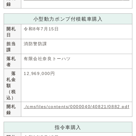
録
小型動力ポンプ付積載車購入
開札
令和8年7月15日
日
担当
消防警防課
課
落札
有限会社奈良トーハツ
者
落
12,969,000円
札金
額
（税
込）
開札
./cmsfiles/contents/0000040/40821/0882.pdf
録
指令車購入