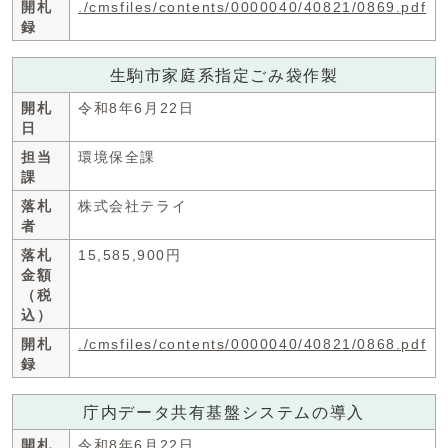
開札
./cmsfiles/contents/0000040/40821/0869.pdf
録
生駒市家庭系指定ごみ袋作製
開札
令和8年6月22日
日
担当
環境保全課
課
落札
株式会社テライ
者
落札
15,585,900円
金額
（税
込）
開札
./cmsfiles/contents/0000040/40821/0868.pdf
録
庁内データ共有基盤システムの導入
開札
令和8年6月22日