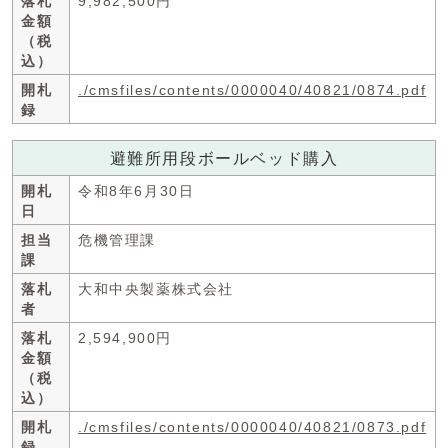
落札
9,982,500円
金額
（税
込）
開札
./cmsfiles/contents/0000040/40821/0874.pdf
録
避難所用段ボールベッド購入
開札
令和8年6月30日
日
担当
危機管理課
課
落札
大和中央製薬株式会社
者
落札
2,594,900円
金額
（税
込）
開札
./cmsfiles/contents/0000040/40821/0873.pdf
録