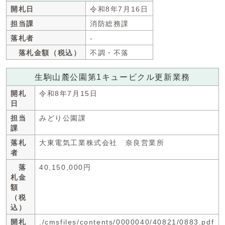
開札日
令和8年7月16日
担当課
消防総務課
落札者
-
落札金額（税込）
不調・不落
生駒山麓公園第1キュービクル更新業務
開札
令和8年7月15日
日
担当
みどり公園課
課
落札
大東電気工業株式会社 奈良営業所
者
落
40,150,000円
札金
額
（税
込）
開札
./cmsfiles/contents/0000040/40821/0883.pdf