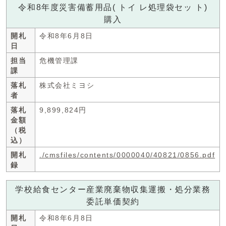
令和8年度災害備蓄用品( トイ レ処理袋セッ ト)
購入
開札
令和8年6月8日
日
担当
危機管理課
課
落札
株式会社ミヨシ
者
落札
9,899,824円
金額
（税
込）
開札
./cmsfiles/contents/0000040/40821/0856.pdf
録
学校給食センター産業廃棄物収集運搬・処分業務
委託単価契約
開札
令和8年6月8日