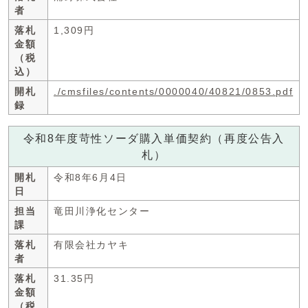
者
落札
1,309円
金額
（税
込）
開札
./cmsfiles/contents/0000040/40821/0853.pdf
録
令和8年度苛性ソーダ購入単価契約（再度公告入
札）
開札
令和8年6月4日
日
担当
竜田川浄化センター
課
落札
有限会社カヤキ
者
落札
31.35円
金額
（税