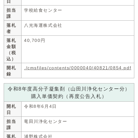
日
担当
学校給食センター
課
落札
八光海運株式会社
者
落札
40,700円
金額
（税
込）
開札
./cmsfiles/contents/0000040/40821/0854.pdf
録
令和8年度高分子凝集剤（山田川浄化センター分）
購入単価契約（再度公告入札）
開札
令和8年6月4日
日
担当
竜田川浄化センター
課
落札
浦野株式会社