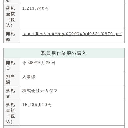
者
落札
1,213,740円
金額
（税
込）
開札
./cmsfiles/contents/0000040/40821/0870.pdf
録
職員用作業服の購入
開札
令和8年6月23日
日
担当
人事課
課
落札
株式会社ナカジマ
者
落札
15,485,910円
金額
（税
込）