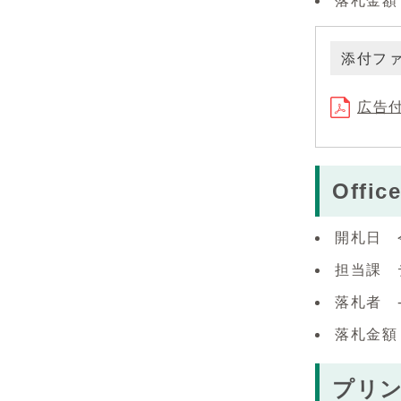
落札金額（
添付フ
広告付
Offic
開札日 
担当課 
落札者 
落札金額
プリ