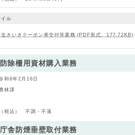
ァイル
生きいきクーポン券交付等業務 (PDF形式、177.72KB)
防除柵用資材購入業務
令和6年2月16日
農林課
-
（税込） 不調・不落
庁舎防煙垂壁取付業務