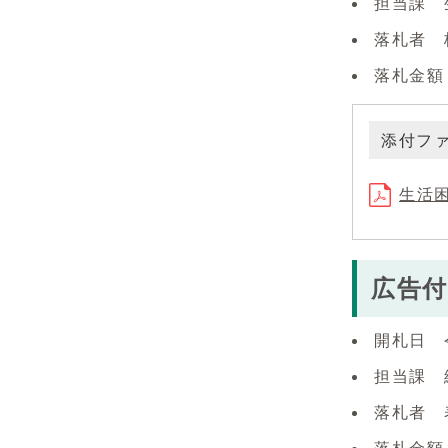
担当課 
落札者 
落札金額（
添付フ
生活困
広告付
開札日 
担当課 
落札者 