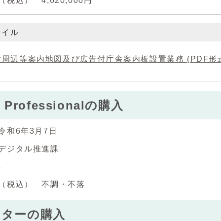
税込） 4,620,000円
ァイル
周辺等案内地図及び広告付庁舎案内板設置業務 (PDF形式、1
e Professionalの購入
令和6年3月7日
デジタル推進課
-
（税込） 不調・不落
ンターの購入