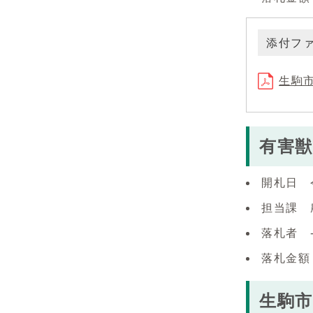
添付フ
生駒市
有害獣
開札日 
担当課 
落札者 
落札金額
生駒市