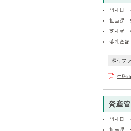
開札日 
担当課 
落札者 
落札金額（
添付フ
生駒市
資産
開札日 
担当課 