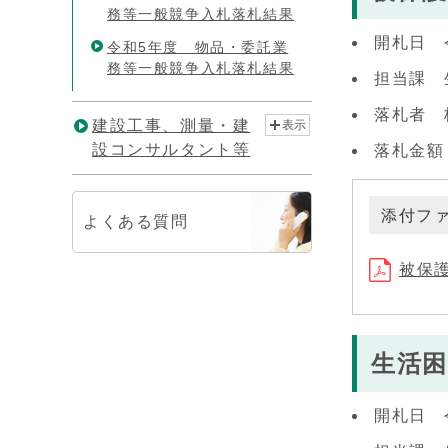
務等一般競争入札落札結果
開札日 
令和5年度 物品・委託業
務等一般競争入札落札結果
担当課 
落札者 
建設工事、測量・建
表示
設コンサルタント等
落札金額（
添付フ
よくある質問
被保護
生活困
開札日 