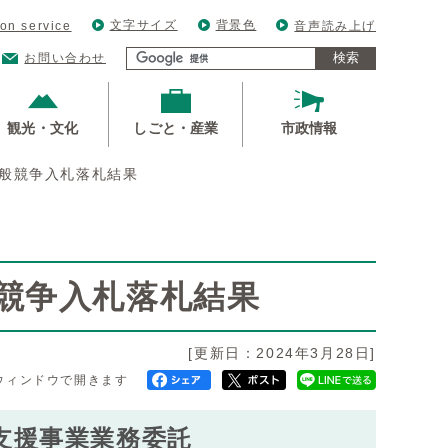
文字サイズ
背景色
ion service
音声読み上げ
検索
お問い合わせ
観光・文化
しごと・産業
市政情報
一般競争入札落札結果
競争入札落札結果
[更新日：2024年3月28日]
ウィンドウで開きます
支援事業業務委託