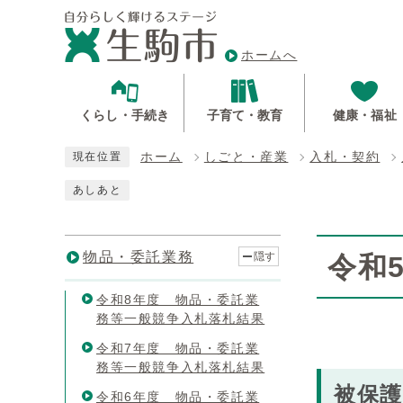
ホームへ
くらし・手続き
子育て・教育
健康・福祉
ホーム
しごと・産業
入札・契約
現在位置
あしあと
物品・委託業務
隠す
令和
令和8年度 物品・委託業
務等一般競争入札落札結果
令和7年度 物品・委託業
務等一般競争入札落札結果
被保護
令和6年度 物品・委託業