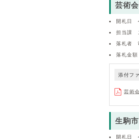
芸術会
開札日 
担当課 
落札者 
落札金額（
添付フ
芸術会
生駒
開札日 