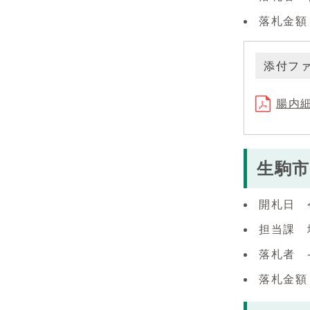
落札金額（
添付フ
腸内細
生駒
開札日 
担当課 
落札者 
落札金額