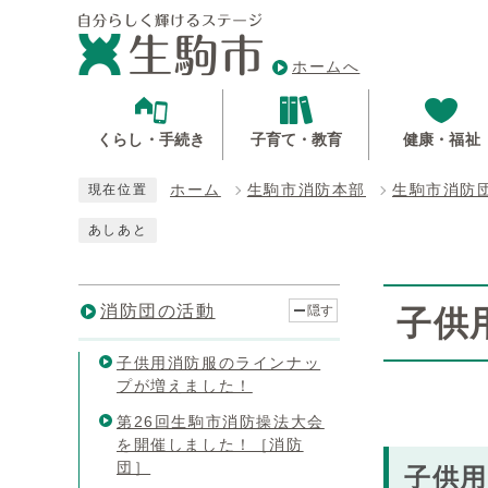
ホームへ
くらし・手続き
子育て・教育
健康・福祉
ホーム
生駒市消防本部
生駒市消防
現在位置
あしあと
消防団の活動
隠す
子供
子供用消防服のラインナッ
プが増えました！
第26回生駒市消防操法大会
を開催しました！［消防
団］
子供