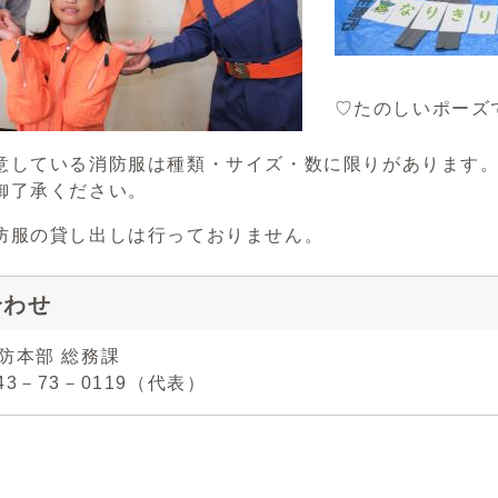
♡たのしいポーズ
意している消防服は種類・サイズ・数に限りがあります
御了承ください。
防服の貸し出しは行っておりません。
合わせ
防本部 総務課
43－73－0119（代表）