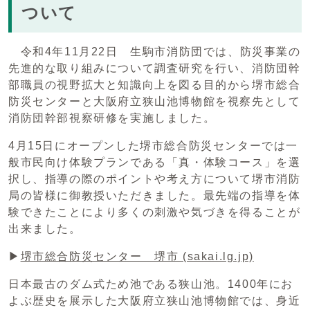
ついて
令和4年11月22日 生駒市消防団では、防災事業の
先進的な取り組みについて調査研究を行い、消防団幹
部職員の視野拡大と知識向上を図る目的から堺市総合
防災センターと大阪府立狭山池博物館を視察先として
消防団幹部視察研修を実施しました。
4月15日にオープンした堺市総合防災センターでは一
般市民向け体験プランである「真・体験コース」を選
択し、指導の際のポイントや考え方について堺市消防
局の皆様に御教授いただきました。最先端の指導を体
験できたことにより多くの刺激や気づきを得ることが
出来ました。
▶
堺市総合防災センター 堺市 (sakai.lg.jp)
日本最古のダム式ため池である狭山池。1400年にお
よぶ歴史を展示した大阪府立狭山池博物館では、身近