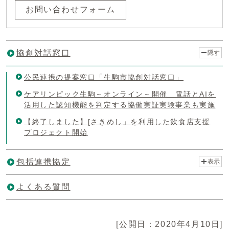
お問い合わせフォーム
協創対話窓口
隠す
公民連携の提案窓口「生駒市協創対話窓口」
ケアリンピック生駒～オンライン～開催 電話とAIを
活用した認知機能を判定する協働実証実験事業も実施
【終了しました】[さきめし」を利用した飲食店支援
プロジェクト開始
包括連携協定
表示
よくある質問
[公開日：2020年4月10日]