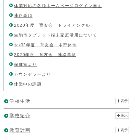
休業対応の各種ホームページログイン画面
連絡事項
2020年度 育友会 トライアングル
生駒市タブレット端末家庭活用について
令和2年度 育友会 本部体制
2020年度 育友会 連絡事項
保健室より
カウンセラーより
休業中の課題
学校生活
表示
学校紹介
表示
教育計画
表示