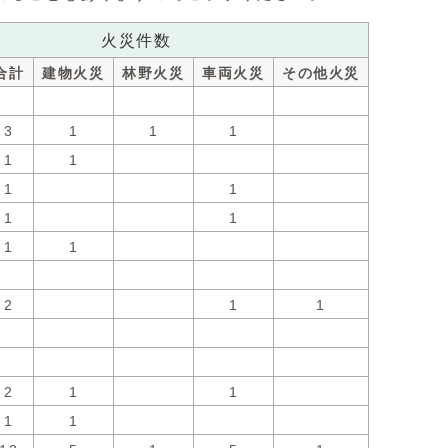
火災件数
合計
建物火災
林野火災
車両火災
その他火災
3
1
1
1
1
1
1
1
1
1
1
1
2
1
1
2
1
1
1
1