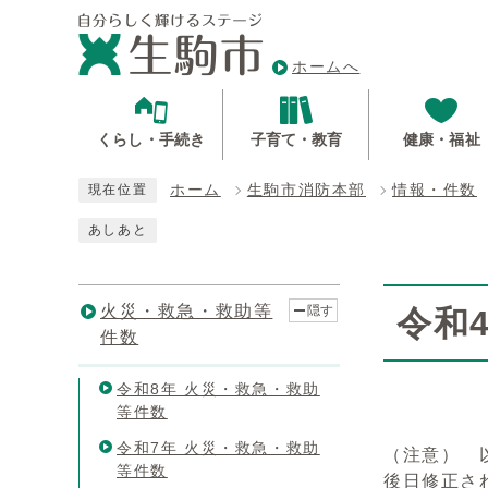
ホームへ
くらし・手続き
子育て・教育
健康・福祉
ホーム
生駒市消防本部
情報・件数
現在位置
あしあと
火災・救急・救助等
隠す
令和
件数
令和8年 火災・救急・救助
等件数
令和7年 火災・救急・救助
（注意） 
等件数
後日修正さ