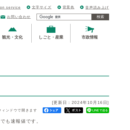
文字サイズ
背景色
ion service
音声読み上げ
検索
お問い合わせ
観光・文化
しごと・産業
市政情報
[更新日：2024年10月16日]
ウィンドウで開きます
までも速報値です。