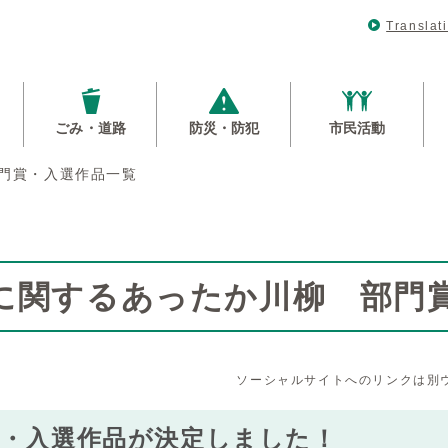
Translat
ごみ・道路
防災・防犯
市民活動
門賞・入選作品一覧
に関するあったか川柳 部門
ソーシャルサイトへのリンクは別
賞・入選作品が決定しました！