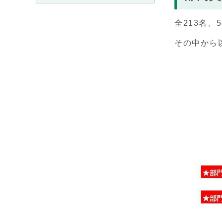
全213名
その中から