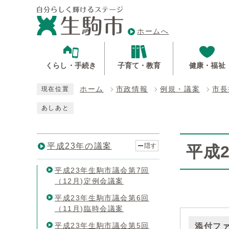
ホームへ
くらし・手続き
子育て・教育
健康・福祉
ホーム
市政情報
例規・議案
市長
現在位置
あしあと
平成23年の議案
隠す
平成
平成23年生駒市議会第7回
（12月)定例会議案
平成23年生駒市議会第6回
（11月)臨時会議案
平成23年生駒市議会第5回
添付フ