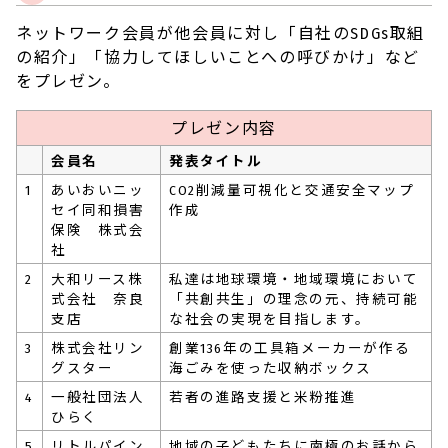
ネットワーク会員が他会員に対し「自社のSDGs取組
の紹介」「協力してほしいことへの呼びかけ」など
をプレゼン。
プレゼン内容
会員名
発表タイトル
1
あいおいニッ
CO2削減量可視化と交通安全マップ
セイ同和損害
作成
保険 株式会
社
2
大和リース株
私達は地球環境・地域環境において
式会社 奈良
「共創共生」の理念の元、持続可能
支店
な社会の実現を目指します。
3
株式会社リン
創業136年の工具箱メーカーが作る
グスター
海ごみを使った収納ボックス
4
一般社団法人
若者の進路支援と米粉推進
ひらく
5
リトルパイン
地域の子どもたちに南極のお話から