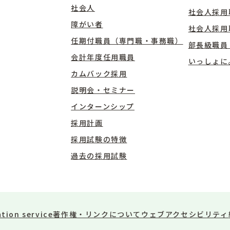
社会人
社会人採用
障がい者
社会人採用
任期付職員（専門職・事務職）
部長級職員
会計年度任用職員
いっしょに
カムバック採用
説明会・セミナー
インターンシップ
採用計画
採用試験の特徴
過去の採用試験
ation service
著作権・リンクについて
ウェブアクセシビリティ