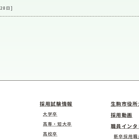
28日]
採用試験情報
生駒市役所
大学卒
採用動画
高専・短大卒
職員インタ
高校卒
新卒採用職