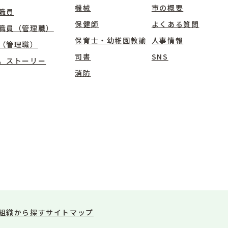
機械
市の概要
職員
保健師
よくある質問
職員（管理職）
保育士・幼稚園教諭
人事情報
（管理職）
司書
SNS
。ストーリー
消防
組織から探す
サイトマップ