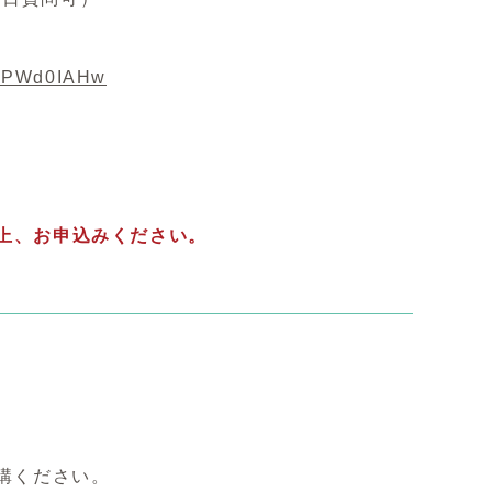
w1PWd0IAHw
お申込みください。
。
講ください。