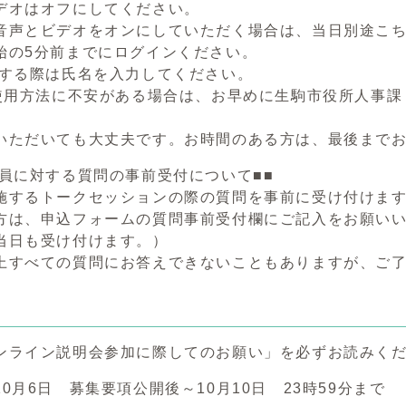
デオはオフにしてください。
声とビデオをオンにしていただく場合は、当日別途こち
始の5分前までにログインください。
ンする際は氏名を入力してください。
使用方法に不安がある場合は、お早めに生駒市役所人事課（07
いただいても大丈夫です。お時間のある方は、最後まで
職員に対する質問の事前受付について■■
施するトークセッションの際の質問を事前に受け付けま
方は、申込フォームの質問事前受付欄にご記入をお願い
当日も受け付けます。）
上すべての質問にお答えできないこともありますが、ご
ンライン説明会参加に際してのお願い」を必ずお読みく
0月6日 募集要項公開後～10月10日 23時59分まで