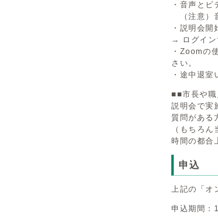
・音声とビ
（注意）音
・説明会開
→ ログイ
・Zoomの
さい。
・途中退室
■■市長や
説明会で実
質問がある
（もちろん
時間の都合
申込
上記の「オ
申込期間：1