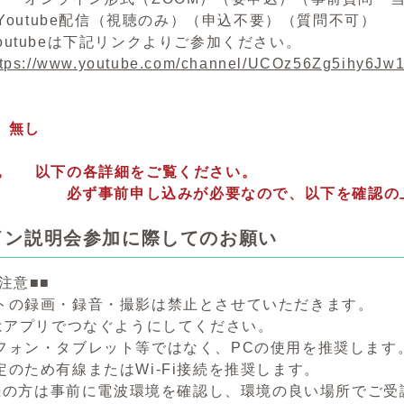
utube配信（視聴のみ）（申込不要）（質問不可）
beは下記リンクよりご参加ください。
ttps://www.youtube.com/channel/UCOz56Zg5ihy6J
員
し
込 以下の各詳細をご覧ください。
申し込みが必要なので、以下を確認の上、
イン説明会参加に際してのお願い
注意■■
トの録画・録音・撮影は禁止とさせていただきます。
にはアプリでつなぐようにしてください。
フォン・タブレット等ではなく、PCの使用を推奨します
定のため有線またはWi-Fi接続を推奨します。
接続の方は事前に電波環境を確認し、環境の良い場所でご受