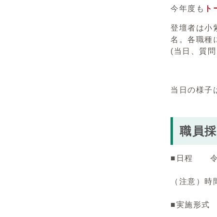
今年度も
ト
登壇者は小
名。各職種
(当日、質
当日の様子
職員
■日程 令和
（注意）時
■実施形
・オンラ