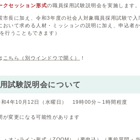
ークセッション形式
の職員採用試験説明会を実施します
紫市長に加え、令和3年度の社会人対象職員採用試験で入庁
において求める人材・ミッションの説明に加え、申込者
問を行うこともできます）
は
こちら
（別ウインドウで開く）
！
採用試験説明会について
4年10月12日（水曜日） 19時00分～1時間程度
間が変更になる可能性があります
式
イン形式（ZOOM）（要申込）（事前質問・当