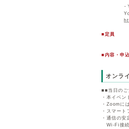
・Yo
Youtu
h
■定
無
■内容・申
必ず事前
オンラ
■■当日のご
・本イベン
・Zoom
・スマート
・通信の安
Wi-Fi