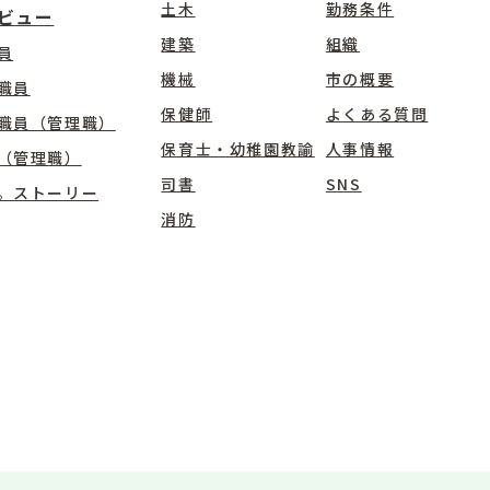
土木
勤務条件
ビュー
建築
組織
員
機械
市の概要
職員
保健師
よくある質問
職員（管理職）
保育士・幼稚園教諭
人事情報
（管理職）
司書
SNS
。ストーリー
消防