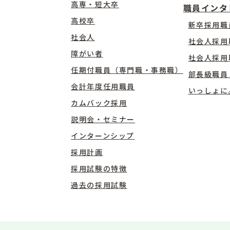
高専・短大卒
職員インタ
高校卒
新卒採用職
社会人
社会人採用
障がい者
社会人採用
任期付職員（専門職・事務職）
部長級職員
会計年度任用職員
いっしょに
カムバック採用
説明会・セミナー
インターンシップ
採用計画
採用試験の特徴
過去の採用試験