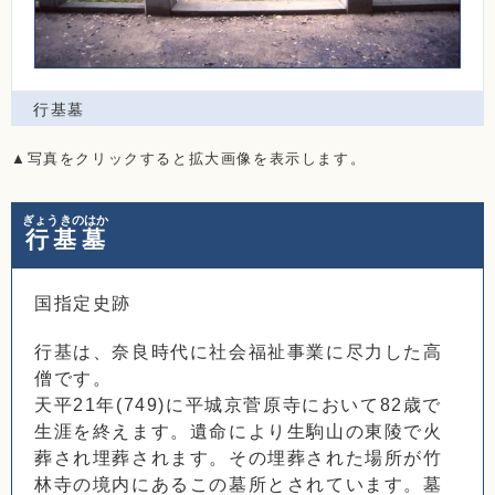
行基墓
▲写真をクリックすると拡大画像を表示します。
ぎょうきのはか
行基墓
国指定史跡
行基は、奈良時代に社会福祉事業に尽力した高
僧です。
天平21年(749)に平城京菅原寺において82歳で
生涯を終えます。遺命により生駒山の東陵で火
葬され埋葬されます。その埋葬された場所が竹
林寺の境内にあるこの墓所とされています。墓