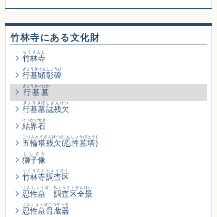
竹林寺にある文化財
ちくりんじ
竹林寺
ぎょうきけんしょうひ
行基顕彰碑
ぎょうきのはか
行基墓
ぎょうきぼしざんけつ
行基墓誌残欠
けっかいせき
結界石
ごりんとうざんけつ(にんしょうぼとう)
五輪塔残欠(忍性墓塔)
ししぞう
獅子像
ちくりんじちょうさく
竹林寺調査区
にんしょうぼ ちょうさくぜんけい
忍性墓 調査区全景
にんしょうぼこつぞうき
忍性墓骨蔵器