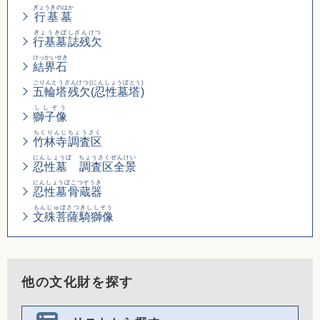
ぎょうきのはか
行基墓
ぎょうきぼしざんけつ
行基墓誌残欠
けっかいせき
結界石
ごりんとうざんけつ(にんしょうぼとう)
五輪塔残欠(忍性墓塔)
ししぞう
獅子像
ちくりんじちょうさく
竹林寺調査区
にんしょうぼ ちょうさくぜんけい
忍性墓 調査区全景
にんしょうぼこつぞうき
忍性墓骨蔵器
もんじゅぼさつきししぞう
文殊菩薩騎獅像
他の文化財を探す