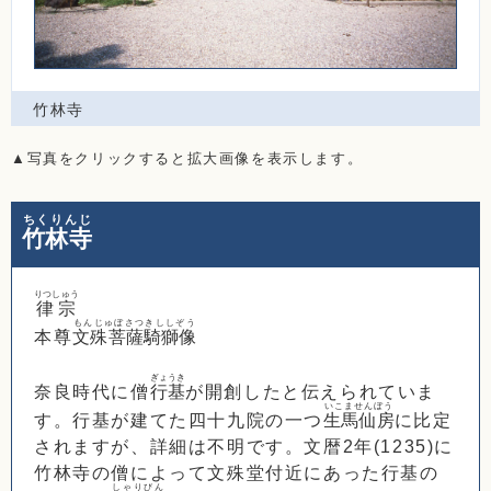
竹林寺
▲写真をクリックすると拡大画像を表示します。
ちくりんじ
竹林寺
りつしゅう
律宗
もんじゅぼさつきししぞう
本尊
文殊菩薩騎獅像
ぎょうき
奈良時代に僧
行基
が開創したと伝えられていま
いこませんぼう
す。行基が建てた四十九院の一つ
生馬仙房
に比定
されますが、詳細は不明です。文暦2年(1235)に
竹林寺の僧によって文殊堂付近にあった行基の
しゃりびん