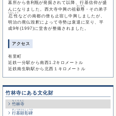
墓所から
舎利瓶
が発掘されて以降、行基信仰が盛
えいそん
んになりました。西大寺中興の祖
叡尊
・その弟子
にんしょう
忍性
などの南都の僧も止宿し中興しましたが、
明治の廃仏毀釈によって寺勢は衰退に至り、平
成9年(1997)に堂舎が整備されました。
アクセス
有里町
近鉄一分駅から南西1.2キロメートル
近鉄南生駒駅から北西１キロメートル
竹林寺にある文化財
ちくりんじ
竹林寺
ぎょうきけんしょうひ
行基顕彰碑