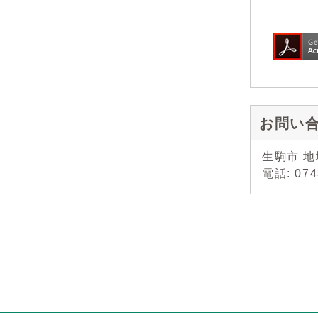
お問い
生駒市 
電話: 0