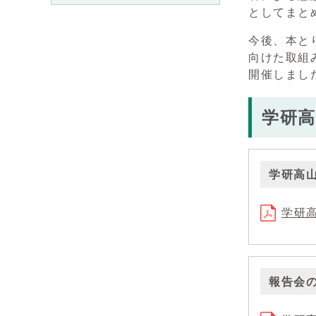
としてまと
今後、本と
向けた取組
開催しまし
学研高
学研高
学研
報告会