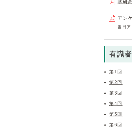
学研
アン
当日ア
有識
第1回
第2回
第3回
第4回
第5回
第6回