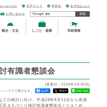
文字サイズ
背景色
ion service
音声読み上げ
検索
お問い合わせ
観光・文化
しごと・産業
市政情報
討有識者懇談会
[更新日：2018年3月30日]
ウィンドウで開きます
どの検討に向け、平成28年8月31日から有識
工区まちづくり検討有識者懇談会とりまとめ」