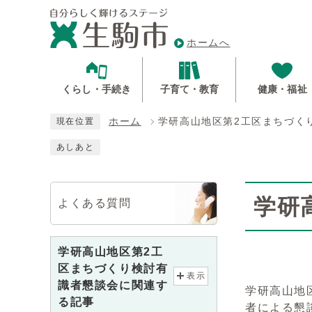
ホームへ
くらし・手続き
子育て・教育
健康・福祉
ホーム
学研高山地区第2工区まちづく
現在位置
あしあと
学研
よくある質問
学研高山地区第2工
区まちづくり検討有
表示
識者懇談会に関連す
学研高山地
る記事
者による懇