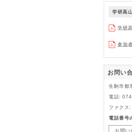
学研高
学研
参加
お問い
生駒市都
電話: 0
ファクス: 0
電話番号
お問い