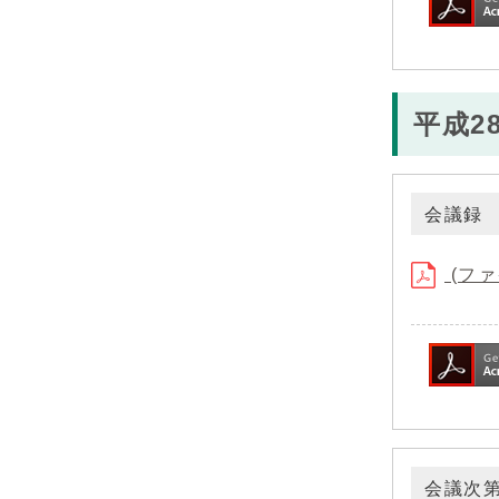
平成2
会議録
(ファ
会議次