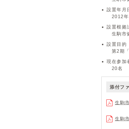
設置年月
2012年
設置根拠
生駒市健
設置目的
第2期「
現在参加
20名
添付フ
生駒市
生駒市