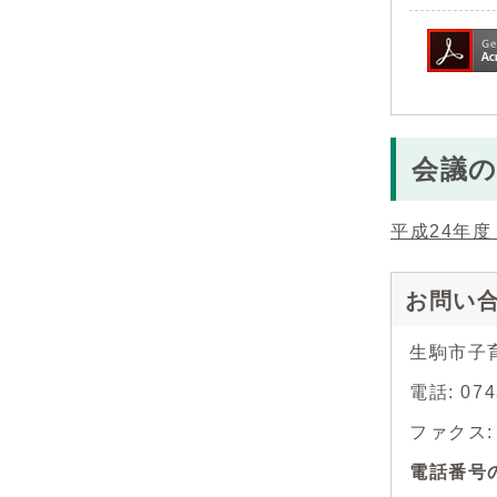
会議
平成24年
お問い
生駒市子
電話: 074
ファクス: 0
電話番号