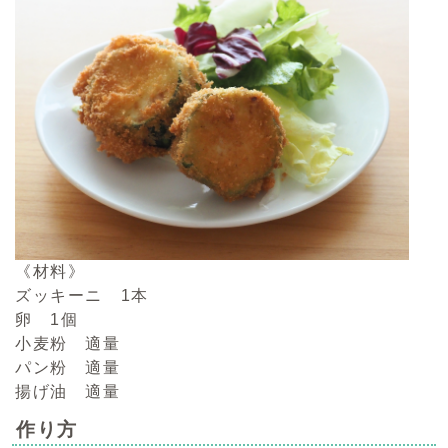
《材料》
ズッキーニ 1本
卵 1個
小麦粉 適量
パン粉 適量
揚げ油 適量
作り方