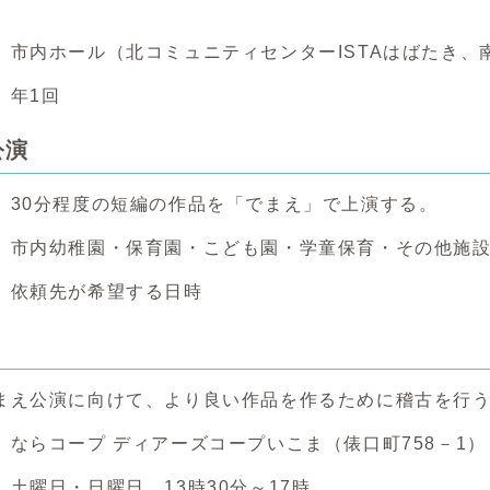
 市内ホール（北コミュニティセンターISTAはばたき、
 年1回
公演
、30分程度の短編の作品を「でまえ」で上演する。
 市内幼稚園・保育園・こども園・学童保育・その他施
 依頼先が希望する日時
まえ公演に向けて、より良い作品を作るために稽古を行
 ならコープ ディアーズコープいこま（俵口町758－1）
土曜日・日曜日 13時30分～17時