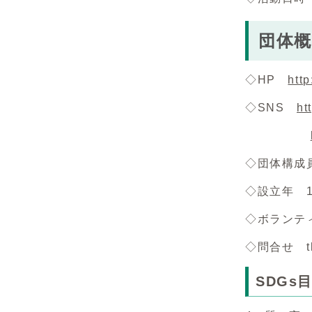
団体概
◇HP
htt
◇SNS
ht
◇団体構成
◇設立年 1
◇ボランテ
◇問合せ the
SDGs