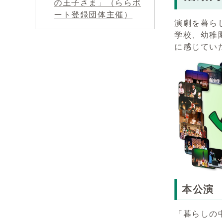
の王子さま」（ららポ
ート登録団体主催）
演劇を暮ら
学校、幼稚
に感じてい
本公演
「暮らしの