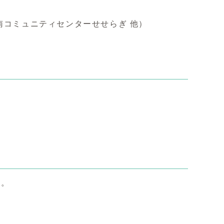
南コミュニティセンターせせらぎ 他）
設
う。