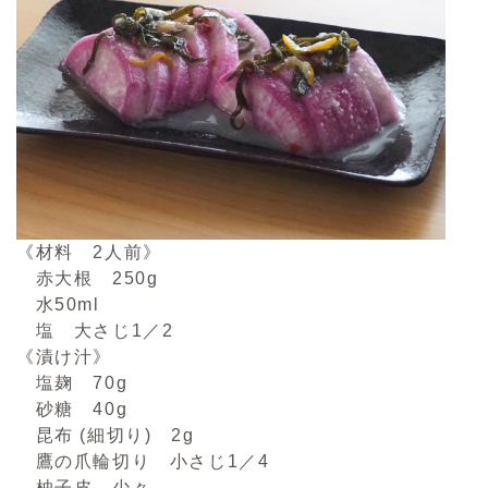
《材料 2人前》
赤大根 250g
水50ml
塩 大さじ1／2
《漬け汁》
塩麹 70g
砂糖 40g
昆布 (細切り) 2g
鷹の爪輪切り 小さじ1／4
柚子皮 少々