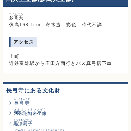
たもんてん
多聞天
像高168.1cm 寄木造 彩色 時代不詳
アクセス
上町
近鉄富雄駅から庄田方面行きバス真弓橋下車
長弓寺にある文化財
ちょうきゅうじ
長弓寺
あみだにょらいざぞう
阿弥陀如来坐像
くろうるしのずし
黒漆厨子
してんのうりゅうぞう
(こうもくてんりゅうぞう)