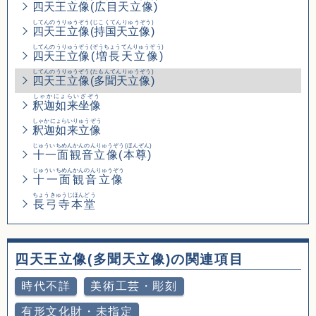
四天王立像
(広目天立像)
してんのうりゅうぞう
(じこくてんりゅうぞう)
四天王立像
(持国天立像)
してんのうりゅうぞう
(ぞうちょうてんりゅうぞう)
四天王立像
(増長天立像)
してんのうりゅうぞう
(たもんてんりゅうぞう)
四天王立像
(多聞天立像)
しゃかにょらいざぞう
釈迦如来坐像
しゃかにょらいりゅうぞう
釈迦如来立像
じゅういちめんかんのんりゅうぞう(ほんぞん)
十一面観音立像(本尊)
じゅういちめんかんのんりゅうぞう
十一面観音立像
ちょうきゅうじほんどう
長弓寺本堂
四天王立像(多聞天立像)の関連項目
時代不詳
美術工芸・彫刻
有形文化財・未指定