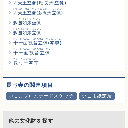
四天王立像
(増長天立像)
してんのうりゅうぞう
(たもんてんりゅうぞう)
四天王立像
(多聞天立像)
しゃかにょらいざぞう
釈迦如来坐像
しゃかにょらいりゅうぞう
釈迦如来立像
じゅういちめんかんのんりゅうぞう(ほんぞん)
十一面観音立像(本尊)
じゅういちめんかんのんりゅうぞう
十一面観音立像
ちょうきゅうじほんどう
長弓寺本堂
長弓寺の関連項目
いこまプロムナードスケッチ
いこま紙芝居
他の文化財を探す