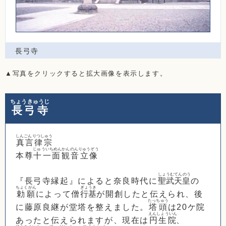
長弓寺
▲写真をクリックすると拡大画像を表示します。
ちょうきゅうじ
長弓寺
しんごんりつしゅう
真言律宗
じゅういちめんかんのんりゅうぞう
本尊
十一面観音立像
しょうむてんのう
『長弓寺縁起』によると奈良時代に
聖武天皇
の
ちょくがん
ぎょうき
勅願
によって僧
行基
が開創したと伝えられ、後
たっちゅう
に藤原良継が堂塔を整えました。
塔頭
は20ケ院
えんしょういん
あったと伝えられますが、現在は
円生院
、