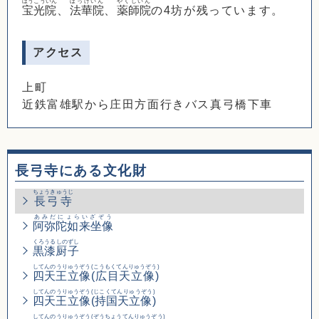
ほうこういん
ほっけいん
やくしいん
宝光院
、
法華院
、
薬師院
の4坊が残っています。
アクセス
上町
近鉄富雄駅から庄田方面行きバス真弓橋下車
長弓寺にある文化財
ちょうきゅうじ
長弓寺
あみだにょらいざぞう
阿弥陀如来坐像
くろうるしのずし
黒漆厨子
してんのうりゅうぞう
(こうもくてんりゅうぞう)
四天王立像
(広目天立像)
してんのうりゅうぞう
(じこくてんりゅうぞう)
四天王立像
(持国天立像)
してんのうりゅうぞう
(ぞうちょうてんりゅうぞう)