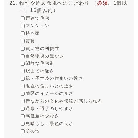
物件や周辺環境へのこだわり （
必須
、1個以
上、16個以内）
戸建て住宅
マンション
持ち家
賃貸
買い物の利便性
自然環境の豊かさ
閑静な住宅街
駅までの近さ
親・子世帯の住まいの近さ
現在の住まいとの近さ
地区のイメージの良さ
昔ながらの文化や伝統が感じられる
通勤・通学のしやすさ
高低差の少なさ
見晴らし・景色の良さ
その他