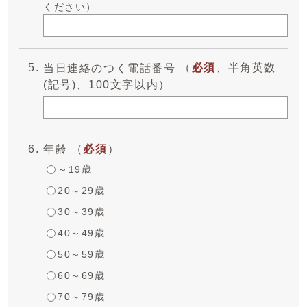
ください）
（
必須
、半角英数
当日連絡のつく電話番号
(記号)、100文字以内）
年齢 （
必須
）
～19歳
20～29歳
30～39歳
40～49歳
50～59歳
60～69歳
70～79歳