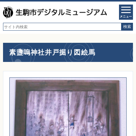
素盞嗚神社井戸掘り図絵馬