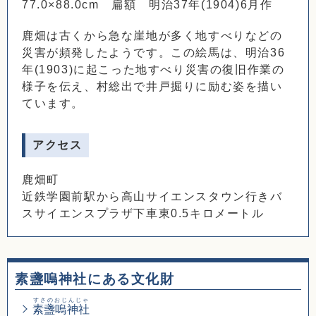
77.0×88.0cm 扁額 明治37年(1904)6月作
鹿畑は古くから急な崖地が多く地すべりなどの
災害が頻発したようです。この絵馬は、明治36
年(1903)に起こった地すべり災害の復旧作業の
様子を伝え、村総出で井戸掘りに励む姿を描い
ています。
アクセス
鹿畑町
近鉄学園前駅から高山サイエンスタウン行きバ
スサイエンスプラザ下車東0.5キロメートル
素盞嗚神社にある文化財
すさのおじんじゃ
素盞嗚神社