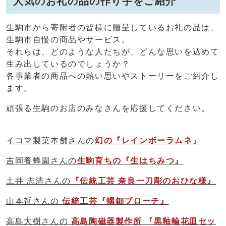
人気のお礼の品の作り手をご紹介
生駒市から寄附者の皆様に贈呈しているお礼の品は、
生駒市自慢の商品やサービス。
それらは、どのような人たちが、どんな思いを込めて
生み出しているのでしょうか？
各事業者の商品への熱い思いやストーリーをご紹介し
ます。
頑張る生駒のお店のみなさんを応援してください。
イコマ製菓本舗さんの
幻の『レインボーラムネ』
吉岡養蜂園さんの
生駒育ちの『生はちみつ』
土井 志清さんの
『伝統工芸 奈良一刀彫のおひな様』
山本哲さんの
伝統工芸『螺鈿ブローチ』
高島大樹さんの
高島陶磁器製作所 『黒釉輪花皿セッ