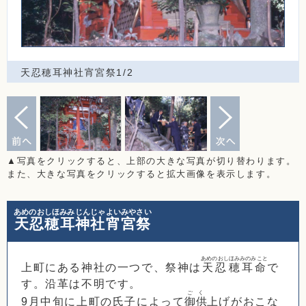
天忍穂耳神社宵宮祭1/2
▲写真をクリックすると、上部の大きな写真が切り替わります。
また、大きな写真をクリックすると拡大画像を表示します。
あめのおしほみみじんじゃよいみやさい
天忍穂耳神社宵宮祭
あめのおしほみみのみこと
上町にある神社の一つで、祭神は
天忍穂耳命
で
す。沿革は不明です。
ごく
9月中旬に上町の氏子によって
御供
上げがおこな