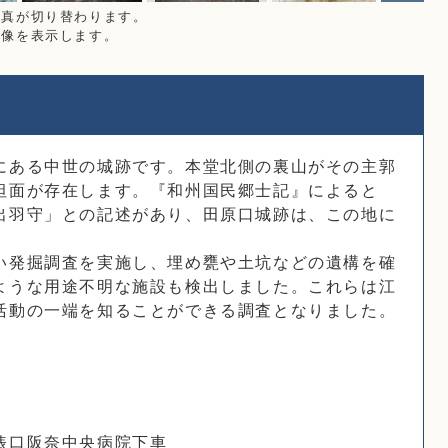
写真が切り替わります。
画像を表示します。
にある中世の城跡です。本堂北側の裏山がその主郭
坦面が存在します。『和州国民郷士記』によると
出羽守」との記述があり、田原口城跡は、この地に
い発掘調査を実施し、埋め甕や土坑などの遺構を確
ような用途不明な施設も検出しました。これらは江
活動の一端を知ることができる調査となりました。
俵口阪奈中央病院下車