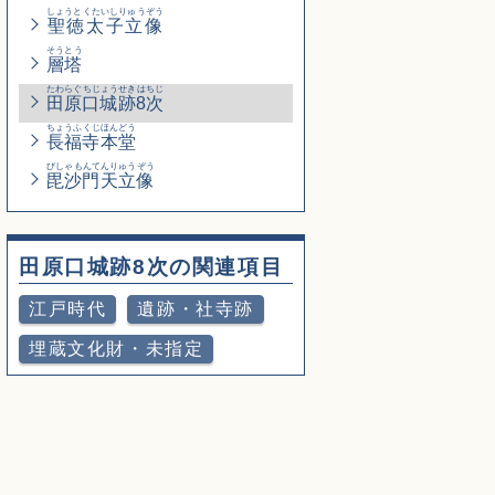
しょうとくたいしりゅうぞう
聖徳太子立像
そうとう
層塔
たわらぐちじょうせきはちじ
田原口城跡8次
ちょうふくじほんどう
長福寺本堂
びしゃもんてんりゅうぞう
毘沙門天立像
田原口城跡8次の関連項目
江戸時代
遺跡・社寺跡
埋蔵文化財・未指定