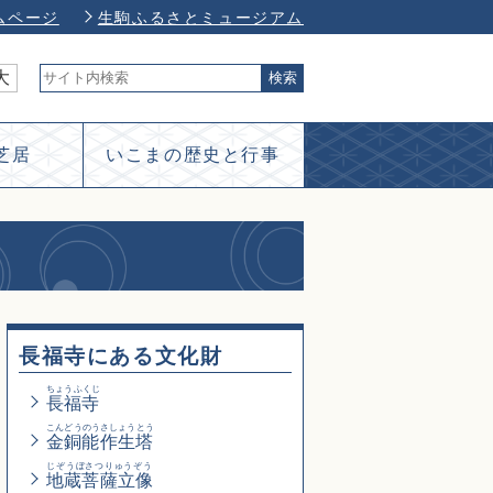
ムページ
生駒ふるさとミュージアム
大
芝居
いこまの歴史と行事
長福寺にある文化財
ちょうふくじ
長福寺
こんどうのうさしょうとう
金銅能作生塔
じぞうぼさつりゅうぞう
地蔵菩薩立像