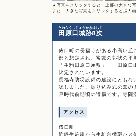
▲写真をクリックすると、上部の大きな
また、大きな写真をクリックすると拡大
たわらぐちじょうせきはちじ
田原口城跡8次
俵口町の長福寺がある小高い丘
部と想定され、複数の郭状の平
「生駒田原口屋敷」・「田原口
比定されています。
長福寺防災設備の建設にともな
認しました。掘り込み式の竃の
戸時代前期頃の遺構です。寺院
アクセス
俵口町
近鉄生駒駅から生駒台循環バス