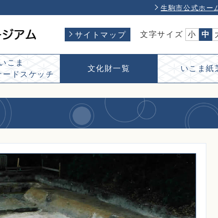
生駒市公式ホー
文字サイズ
小
中
サイトマップ
いこま
文化財一覧
いこま紙
ナードスケッチ