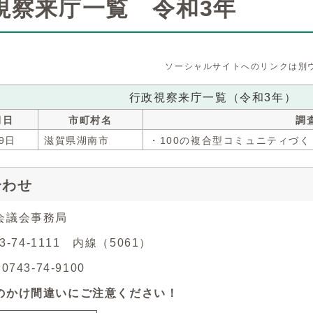
視察来庁一覧 令和3年
ソーシャルサイトへのリンクは別
行政視察来庁一覧（令和3年）
月日
市町村名
調
9日
滋賀県湖南市
・100の複合型コミュニティづ
合わせ
会議会事務局
43-74-1111 内線（5061）
743-74-9100
のかけ間違いにご注意ください！