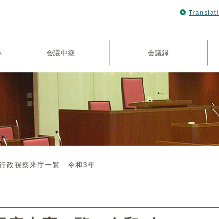
Translat
み
会議中継
会議録
行政視察来庁一覧 令和3年