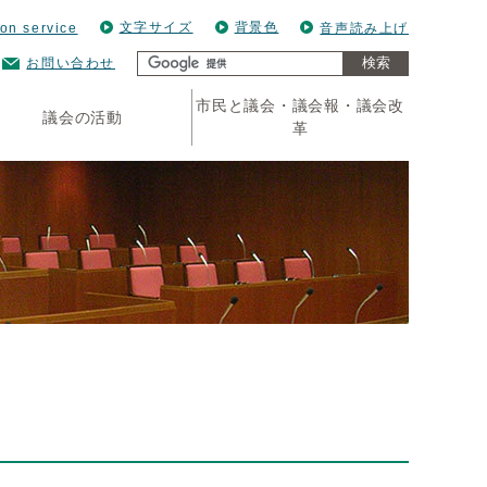
文字サイズ
背景色
ion service
音声読み上げ
検索
お問い合わせ
市民と議会・議会報・議会改
議会の活動
革