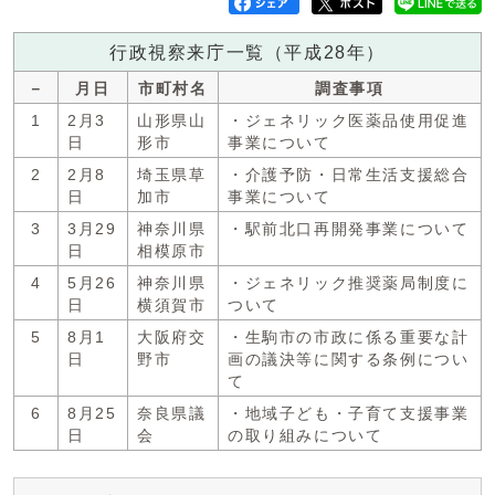
行政視察来庁一覧（平成28年）
－
月日
市町村名
調査事項
1
2月3
山形県山
・ジェネリック医薬品使用促進
日
形市
事業について
2
2月8
埼玉県草
・介護予防・日常生活支援総合
日
加市
事業について
3
3月29
神奈川県
・駅前北口再開発事業について
日
相模原市
4
5月26
神奈川県
・ジェネリック推奨薬局制度に
日
横須賀市
ついて
5
8月1
大阪府交
・生駒市の市政に係る重要な計
日
野市
画の議決等に関する条例につい
て
6
8月25
奈良県議
・地域子ども・子育て支援事業
日
会
の取り組みについて