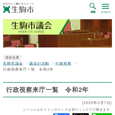
検索
メニュー
現在位置
生駒市議会
議会の活動
行政視察
行政視察来庁一覧 令和2年
行政視察来庁一覧 令和2年
[2020年2月7日]
ソーシャルサイトへのリンクは別ウィンドウで開きます