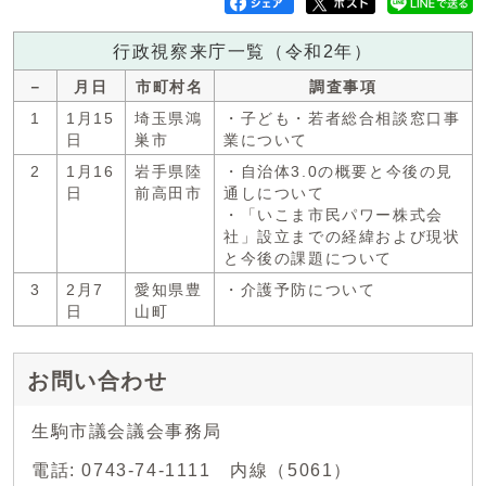
行政視察来庁一覧（令和2年）
－
月日
市町村名
調査事項
1
1月15
埼玉県鴻
・子ども・若者総合相談窓口事
日
巣市
業について
2
1月16
岩手県陸
・自治体3.0の概要と今後の見
日
前高田市
通しについて
・「いこま市民パワー株式会
社」設立までの経緯および現状
と今後の課題について
3
2月7
愛知県豊
・介護予防について
日
山町
お問い合わせ
生駒市議会議会事務局
電話: 0743-74-1111 内線（5061）