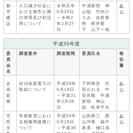
都
人口減少社会に
令和元年
中浦新悟 神
あ
市
おける都市公園
6月20日
山聡 竹内ひ
り
建
の管理及び利活
～令和2
ろみ 吉村善
設
用について
年2月27
明 梶井憲
日
子 山下一哉
平成30年度
委
調査案件
調査期間
委員氏名
報
員
告
会
書
名
企
自治体新電力の
平成30年
下村晴意 沢
あ
画
取組について
6月18日
田かおる 中
り
総
～平成31
谷尚敬 中浦
務
年2月28
新悟 神山
日
聡 松本守夫
市
学校教育におけ
平成30年
山田耕三 西
あ
民
る校種間連携に
6月18日
山洋竜 福中
り
文
ついて
～平成30
眞美 樋口清