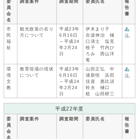
委
調査案件
調査期間
委員氏名
報
員
告
会
書
名
市
観光政策の在り
平成23年
伊木まり子
あ
民
方について
6月16日
吉波伸治 樋
り
福
～平成24
口清士 塩見
祉
年2月24
牧子 竹内ひ
日
ろみ 西山洋
竜
環
教育現場の現状
平成23年
山田正弘 中
あ
境
について
6月16日
浦新悟 浜田
り
文
～平成24
佳資 惠比須
教
年2月24
幹夫 樋口
日
稔 山田耕三
平成22年度
委
調査案件
調査期間
委員氏名
報
員
告
会
書
名