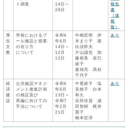
ト調査
14日～
報告
28日
書
（速
報
版）
厚
学校におけるプ
令和6
中嶋宏明 伊
あり
生
ール施設と授業
年6月
木まり子 惠
文
の在り方
14日～
比須幹夫
教
について
12月
片山誠也 加
12日
藤裕美 辰巳
綾子
森雄亮 髙杉
千代子
経
公共施設マネジ
令和6
中尾節子 塩
あり
済
メント推進計画
年6月
見牧子 白本
建
の検証及び
13日～
和久
設
再編に向けての
令和7
浜田佳資 成
手法について
年2月
田智樹 梶井
21日
憲子
橋本宏淳