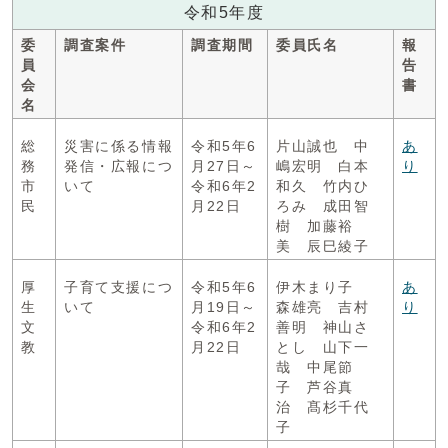
令和5年度
委
調査案件
調査期間
委員氏名
報
員
告
会
書
名
総
災害に係る情報
令和5年6
片山誠也 中
あ
務
発信・広報につ
月27日～
嶋宏明 白本
り
市
いて
令和6年2
和久 竹内ひ
民
月22日
ろみ 成田智
樹 加藤裕
美 辰巳綾子
厚
子育て支援につ
令和5年6
伊木まり子
あ
生
いて
月19日～
森雄亮 吉村
り
文
令和6年2
善明 神山さ
教
月22日
とし 山下一
哉 中尾節
子 芦谷真
治 髙杉千代
子