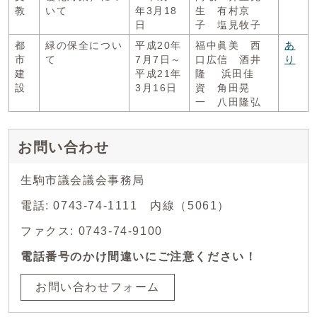
教
いて
年3月18
生 有村京
日
子 塩見牧子
都
緑の保全につい
平成20年
福中眞美 西
あ
市
て
7月7日～
口広信 酒井
り
建
平成21年
隆 浜田佳
設
3月16日
資 角田晃
一 八田隆弘
お問い合わせ
生駒市議会議会事務局
電話: 0743-74-1111 内線（5061）
ファクス: 0743-74-9100
電話番号のかけ間違いにご注意ください！
お問い合わせフォーム