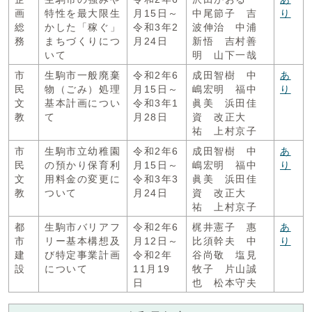
画
特性を最大限生
月15日～
中尾節子 吉
り
総
かした「稼ぐ」
令和3年2
波伸治 中浦
務
まちづくりにつ
月24日
新悟 吉村善
いて
明 山下一哉
市
生駒市一般廃棄
令和2年6
成田智樹 中
あ
民
物（ごみ）処理
月15日～
嶋宏明 福中
り
文
基本計画につい
令和3年1
眞美 浜田佳
教
て
月28日
資 改正大
祐 上村京子
市
生駒市立幼稚園
令和2年6
成田智樹 中
あ
民
の預かり保育利
月15日～
嶋宏明 福中
り
文
用料金の変更に
令和3年3
眞美 浜田佳
教
ついて
月24日
資 改正大
祐 上村京子
都
生駒市バリアフ
令和2年6
梶井憲子 惠
あ
市
リー基本構想及
月12日～
比須幹夫 中
り
建
び特定事業計画
令和2年
谷尚敬 塩見
設
について
11月19
牧子 片山誠
日
也 松本守夫