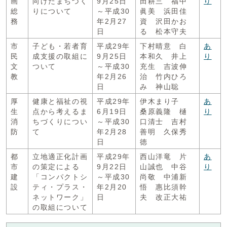
画
向けたまちづく
9月25日
田耕三 福中
り
総
りについて
～平成30
眞美 浜田佳
務
年2月27
資 沢田かお
日
る 松本守夫
市
子ども・若者育
平成29年
下村晴意 白
あ
民
成支援の取組に
9月25日
本和久 井上
り
文
ついて
～平成30
充生 吉波伸
教
年2月26
治 竹内ひろ
日
み 神山聡
厚
健康と福祉の視
平成29年
伊木まり子
あ
生
点から考えるま
6月19日
桑原義隆 樋
り
消
ちづくりについ
～平成30
口清士 吉村
防
て
年2月28
善明 久保秀
日
徳
都
立地適正化計画
平成29年
西山洋竜 片
あ
市
の策定による
9月22日
山誠也 中谷
り
建
「コンパクトシ
～平成30
尚敬 中浦新
設
ティ・プラス・
年2月20
悟 惠比須幹
ネットワーク」
日
夫 改正大祐
の取組について