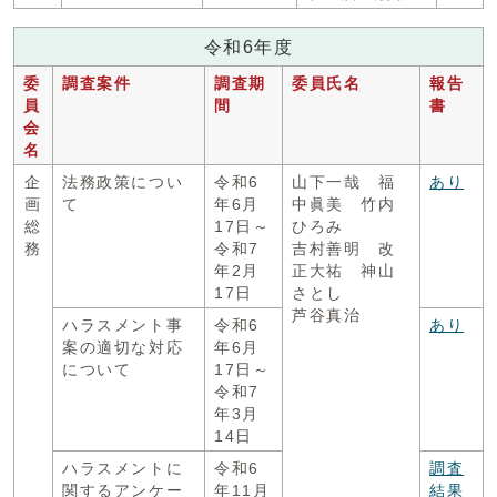
令和6年度
委
調査案件
調査期
委員氏名
報告
員
間
書
会
名
企
法務政策につい
令和6
山下一哉 福
あり
画
て
年6月
中眞美 竹内
総
17日～
ひろみ
務
令和7
吉村善明 改
年2月
正大祐 神山
17日
さとし
芦谷真治
ハラスメント事
令和6
あり
案の適切な対応
年6月
について
17日～
令和7
年3月
14日
ハラスメントに
令和6
調査
関するアンケー
年11月
結果