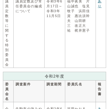
議
議員定数及び常
令和3年6
福中眞美 片
あ
員
任委員会の編成
月17日～
山誠也 塩見
り
定
について
令和3年
牧子 浜田佳
数
11月5日
資 惠比須幹
等
夫 山田耕
に
三 改正大
関
祐 梶井憲子
す
る
特
別
委
員
会
令和2年度
委
調査案件
調査期間
委員氏名
報
員
告
会
書
名
企
生駒市の強みや
令和2年6
沢田かおる
あ