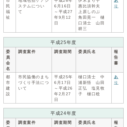
市
地域包括ケアシ
平成26年
伊木まり子
あ
民
ステムについ
6月16日
惠比須幹夫
り
福
て
～平成27
上原しのぶ
祉
年9月12
角田晃一 樋
日
口清士 山田
耕三
平成25年度
委
調査案件
調査期間
委員氏名
報
員
告
会
書
名
都
市民協働のまち
平成25年
樋口清士 中
あ
市
づくり手法につ
6月17日
浦新悟 山田
り
建
いて
～平成26
正弘 塩見牧
設
年2月27
子 樋口稔
日
平成24年度
委
調査案件
調査期間
委員氏名
報