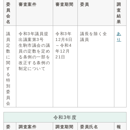
委
審査案件
審査期間
委員
調
員
査
会
結
名
果
議
令和3年議員提
令和3年
議長を除く全
あ
員
出議案第3号
12月6日
議員
り
定
生駒市議会の議
～令和4
数
員の定数を定め
年12月
に
る条例の一部を
21日
関
改正する条例の
す
制定について
る
特
別
委
員
会
令和3年度
委
調査案件
調査期間
委員氏名
報