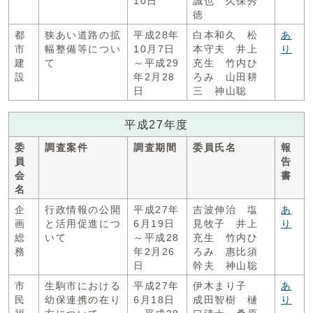
10日
誠也 久保秀
徳
都
狭あい道路の拡
平成28年
白本和久 松
あ
市
幅整備等につい
10月7日
本守夫 井上
り
建
て
～平成29
充生 竹内ひ
設
年2月28
ろみ 山田耕
日
三 神山聡
平成27年度
委
調査案件
調査期間
委員氏名
報
員
告
会
書
名
企
行政情報の公開
平成27年
吉波伸治 塩
あ
画
と活用促進につ
6月19日
見牧子 井上
り
総
いて
～平成28
充生 竹内ひ
務
年2月26
ろみ 惠比須
日
幹夫 神山聡
市
生駒市における
平成27年
伊木まり子
あ
民
幼保連携の在り
6月18日
成田智樹 樋
り