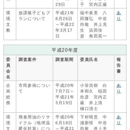
29日
子 宮内正厳
環
放課後子どもプ
平成21年
福中眞美 八
あ
境
ランについて
8月26日
田隆弘 中谷
り
文
～平成22
尚敬 井上充
教
年3月17
生 浜田佳
日
資 角田晃一
平成20年度
委
調査案件
調査期間
委員氏名
報
員
告
会
書
名
企
市民参画につい
平成20年
小笹浩樹 白
あ
画
て
7月7日～
本和久 稲田
り
総
平成21年
欣彦 宮内正
務
3月19日
厳 井上清
樋口清士
環
廃食用油のリサ
平成20年
下村晴意 中
あ
境
イクル（地球温
6月18日
浦新悟 中谷
り
文
暖化対策）につ
～平成21
尚敬 井上充