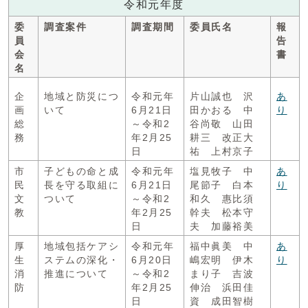
令和元年度
委
調査案件
調査期間
委員氏名
報
員
告
会
書
名
企
地域と防災につ
令和元年
片山誠也 沢
あ
画
いて
6月21日
田かおる 中
り
総
～令和2
谷尚敬 山田
務
年2月25
耕三 改正大
日
祐 上村京子
市
子どもの命と成
令和元年
塩見牧子 中
あ
民
長を守る取組に
6月21日
尾節子 白本
り
文
ついて
～令和2
和久 惠比須
教
年2月25
幹夫 松本守
日
夫 加藤裕美
厚
地域包括ケアシ
令和元年
福中眞美 中
あ
生
ステムの深化・
6月20日
嶋宏明 伊木
り
消
推進について
～令和2
まり子 吉波
防
年2月25
伸治 浜田佳
日
資 成田智樹