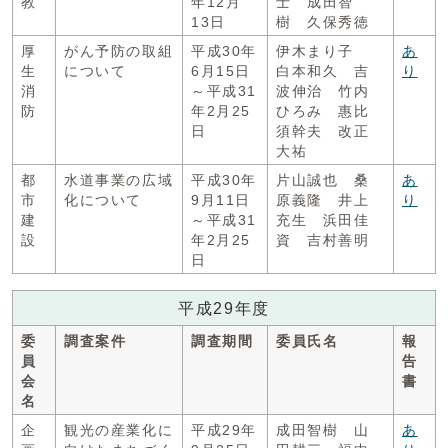
教
年12月
士 成田智
13日
樹 久保秀徳
厚
がん予防の取組
平成30年
伊木まり子
あ
生
について
6月15日
白本和久 吉
り
消
～平成31
波伸治 竹内
防
年2月25
ひろみ 惠比
日
須幹夫 改正
大祐
都
水道事業の広域
平成30年
片山誠也 桑
あ
市
化について
9月11日
原義隆 井上
り
建
～平成31
充生 浜田佳
設
年2月25
資 吉村善明
日
平成29年度
委
調査案件
調査期間
委員氏名
報
員
告
会
書
名
企
観光の産業化に
平成29年
成田智樹 山
あ