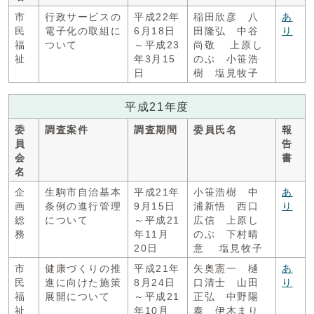
市
行政サービスの
平成22年
稲田欣彦 八
あ
民
電子化の取組に
6月18日
田隆弘 中谷
り
福
ついて
～平成23
尚敬 上原し
祉
年3月15
のぶ 小笹浩
日
樹 塩見牧子
平成21年度
委
調査案件
調査期間
委員氏名
報
員
告
会
書
名
企
生駒市自治基本
平成21年
小笹浩樹 中
あ
画
条例の進行管理
9月15日
浦新悟 西口
り
総
について
～平成21
広信 上原し
務
年11月
のぶ 下村晴
20日
意 塩見牧子
市
健康づくりの推
平成21年
矢奥憲一 樋
あ
民
進に向けた施策
8月24日
口清士 山田
り
福
展開について
～平成21
正弘 中野陽
祉
年10月
泰 伊木まり