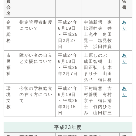
員
告
会
書
名
企
指定管理者制度
平成24年
中浦新悟 惠
あ
画
について
6月19日
比須幹夫 井
り
総
～平成25
上充生 角田
務
日2月27
晃一 塩見牧
日
子 浜田佳資
市
障がい者の自立
平成24年
上原しのぶ
あ
民
と支援について
6月18日
成田智樹 山
り
福
～平成25
田正弘 伊木
祉
年2月7日
まり子 山田
弘己 樋口稔
環
今後の学校給食
平成24年
下村晴意 吉
あ
境
の在り方につい
6月19日
村善明 有村
り
文
て
～平成25
京子 樋口清
教
年3月15
士 竹内ひろ
日
み 山田耕三
平成23年度