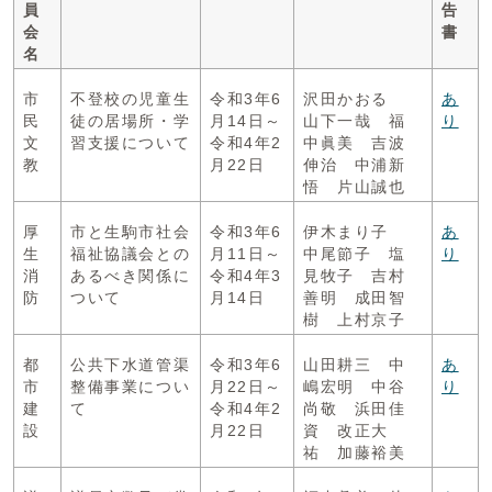
員
告
会
書
名
市
不登校の児童生
令和3年6
沢田かおる
あ
民
徒の居場所・学
月14日～
山下一哉 福
り
文
習支援について
令和4年2
中眞美 吉波
教
月22日
伸治 中浦新
悟 片山誠也
厚
市と生駒市社会
令和3年6
伊木まり子
あ
生
福祉協議会との
月11日～
中尾節子 塩
り
消
あるべき関係に
令和4年3
見牧子 吉村
防
ついて
月14日
善明 成田智
樹 上村京子
都
公共下水道管渠
令和3年6
山田耕三 中
あ
市
整備事業につい
月22日～
嶋宏明 中谷
り
建
て
令和4年2
尚敬 浜田佳
設
月22日
資 改正大
祐 加藤裕美