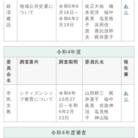
経
地域公共交通に
令和5年6
改正大祐 橋
あ
済
ついて
月16日～
本宏淳 福中
り
建
令和6年2
眞美 塩見牧
設
月19日
子 浜田佳
資 惠比須幹
夫 梶井憲子
令和4年度
委
調査案件
調査期間
委員氏名
報
員
告
会
書
名
市
シティズンシッ
令和4年
山田耕三 梶
あ
民
プ教育について
10月27
井憲子 福中
り
文
日～令和
眞美 吉波伸
教
5年2月
治 塩見牧
22日
子 神山聡
令和4年度審査