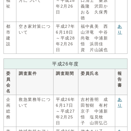
福
方について
～平成28
口清士 桑原
祉
年2月26
義隆 沢田か
日
おる 久保秀
徳
都
空き家対策につ
平成27年
福中眞美 西
あ
市
いて
6月18日
山洋竜 中谷
り
建
～平成28
尚敬 中浦新
設
年2月26
悟 浜田佳
日
資 片山誠也
平成26年度
委
調査案件
調査期間
委員氏名
報
員
告
会
書
名
企
救急業務等につ
平成26年
吉村善明 成
あ
画
いて
6月17日
田智樹 有村
り
総
～平成27
京子 中浦新
務
年2月25
悟 塩見牧
日
子 山田弘己