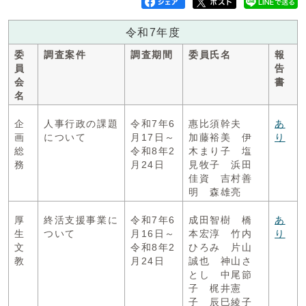
令和7年度
委
調査案件
調査期間
委員氏名
報
員
告
会
書
名
企
人事行政の課題
令和7年6
惠比須幹夫
あ
画
について
月17日～
加藤裕美 伊
り
総
令和8年2
木まり子 塩
務
月24日
見牧子 浜田
佳資 吉村善
明 森雄亮
厚
終活支援事業に
令和7年6
成田智樹 橋
あ
生
ついて
月16日～
本宏淳 竹内
り
文
令和8年2
ひろみ 片山
教
月24日
誠也 神山さ
とし 中尾節
子 梶井憲
子 辰巳綾子