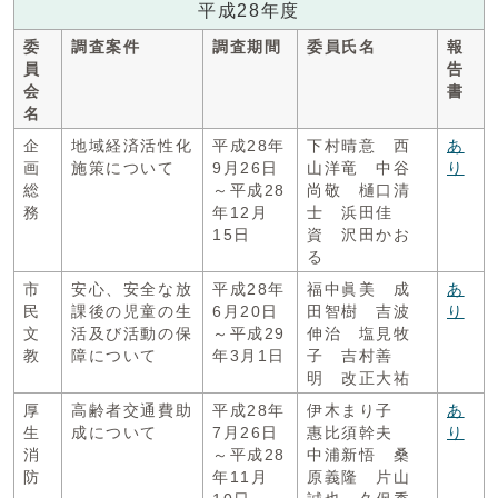
平成28年度
委
調査案件
調査期間
委員氏名
報
員
告
会
書
名
企
地域経済活性化
平成28年
下村晴意 西
あ
画
施策について
9月26日
山洋竜 中谷
り
総
～平成28
尚敬 樋口清
務
年12月
士 浜田佳
15日
資 沢田かお
る
市
安心、安全な放
平成28年
福中眞美 成
あ
民
課後の児童の生
6月20日
田智樹 吉波
り
文
活及び活動の保
～平成29
伸治 塩見牧
教
障について
年3月1日
子 吉村善
明 改正大祐
厚
高齢者交通費助
平成28年
伊木まり子
あ
生
成について
7月26日
惠比須幹夫
り
消
～平成28
中浦新悟 桑
防
年11月
原義隆 片山