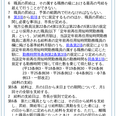
6
職員の昇給は、その属する職務の級における最高の号給を
超えて行うことができない。
7
職員の昇給は、予算の範囲内で行わなければならない。
8
第3項
から
前項
までに規定するもののほか、職員の昇給に
関し必要な事項は、市長が定める。
9
地方公務員法第22条の4第1項又は第22条の5第1項の規定
により採用された職員
(以下「定年前再任用短時間勤務職
員」という。)
の給料月額は、当該定年前再任用短時間勤務
職員に適用される給料表の定年前再任用短時間勤務職員の
欄に掲げる基準給料月額のうち、
前条第2項
の規定により当
該定年前再任用短時間勤務職員の属する職務の級に応じた
額に、
勤務時間等条例第2条第3項
の規定により定められた
当該定年前再任用短時間勤務職員の勤務時間を
同条第1項
に
規定する勤務時間で除して得た数を乗じて得た額とする。
(平13条例3・平18条例3・平19条例30・平24条例
23・平25条例38・平26条例12・令4条例21・令7条
例13・一部改正)
(給料の支給)
第5条
給料は、月の1日から末日までの期間について、月1
回その全額を支給する。
2
給料の支給日は、市長が規則で定める。
第6条
新たに職員となった者には、その日から給料を支給
し、昇給、降給等により給料額に異動を生じた者には、そ
の日から新たに定められた給料を支給する。
ただし、離職
した職員が即日職員になったときは、その日の翌日から給