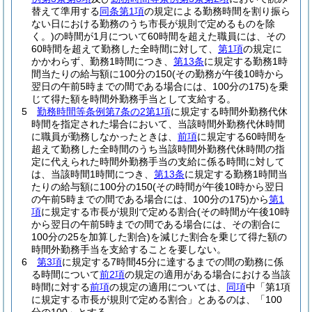
替えて準用する
同条第1項
の規定による勤務時間を割り振ら
ない日における勤務のうち市長が規則で定めるものを除
く。)
の時間が1月について60時間を超えた職員には、その
60時間を超えて勤務した全時間に対して、
第1項
の規定に
かかわらず、勤務1時間につき、
第13条
に規定する勤務1時
間当たりの給与額に100分の150
(その勤務が午後10時から
翌日の午前5時までの間である場合には、100分の175)
を乗
じて得た額を時間外勤務手当として支給する。
5
勤務時間等条例第7条の2第1項
に規定する時間外勤務代休
時間を指定された場合において、当該時間外勤務代休時間
に職員が勤務しなかったときは、
前項
に規定する60時間を
超えて勤務した全時間のうち当該時間外勤務代休時間の指
定に代えられた時間外勤務手当の支給に係る時間に対して
は、当該時間1時間につき、
第13条
に規定する勤務1時間当
たりの給与額に100分の150
(その時間が午後10時から翌日
の午前5時までの間である場合には、100分の175)
から
第1
項
に規定する市長が規則で定める割合
(その時間が午後10時
から翌日の午前5時までの間である場合には、その割合に
100分の25を加算した割合)
を減じた割合を乗じて得た額の
時間外勤務手当を支給することを要しない。
6
第3項
に規定する7時間45分に達するまでの間の勤務に係
る時間について
前2項
の規定の適用がある場合における当該
時間に対する
前項
の規定の適用については、
同項
中「第1項
に規定する市長が規則で定める割合」とあるのは、「100