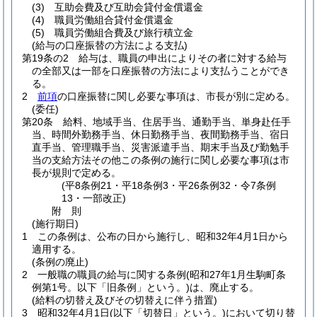
(3)
互助会費及び互助会貸付金償還金
(4)
職員労働組合貸付金償還金
(5)
職員労働組合費及び旅行積立金
(給与の口座振替の方法による支払)
第19条の2
給与は、職員の申出によりその者に対する給与
の全部又は一部を口座振替の方法により支払うことができ
る。
2
前項
の口座振替に関し必要な事項は、市長が別に定める。
(委任)
第20条
給料、地域手当、住居手当、通勤手当、単身赴任手
当、時間外勤務手当、休日勤務手当、夜間勤務手当、宿日
直手当、管理職手当、災害派遣手当、期末手当及び勤勉手
当の支給方法その他この条例の施行に関し必要な事項は市
長が規則で定める。
(平8条例21・平18条例3・平26条例32・令7条例
13・一部改正)
附
則
(施行期日)
1
この条例は、公布の日から施行し、昭和32年4月1日から
適用する。
(条例の廃止)
2
一般職の職員の給与に関する条例
(昭和27年1月生駒町条
例第1号。以下「旧条例」という。)
は、廃止する。
(給料の切替え及びその切替えに伴う措置)
3
昭和32年4月1日
(以下「切替日」という。)
において切り替