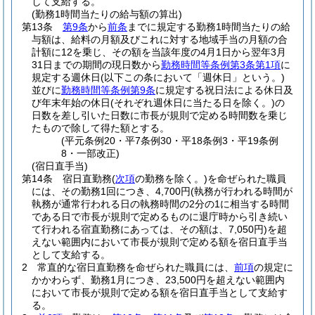
して支給する。
(勤務1時間当たりの給与額の算出)
第13条
第9条
から
前条
までに規定する勤務1時間当たりの給
与額は、給料の月額及びこれに対する地域手当の月額の合
計額に12を乗じ、その額を当該年度の4月1日から翌年3月
31日までの期間の現日数から
勤務時間等条例第3条第1項
に
規定する週休日
(以下この条において「週休日」という。)
並びに
勤務時間等条例第9条
に規定する祝日法による休日及
び年末年始の休日
(それぞれ週休日に当たる日を除く。)
の
日数を差し引いた日数に市長が規則で定める時間数を乗じ
たもので除して得た額とする。
(平元条例20・平7条例30・平18条例3・平19条例
8・一部改正)
(宿日直手当)
第14条
宿日直勤務
(
次項
の勤務を除く。)
を命ぜられた職員
には、その勤務1回につき、4,700円
(執務が行われる時間が
執務が通常行われる日の執務時間の2分の1に相当する時間
である日で市長が規則で定めるものに退庁時から引き続い
て行われる宿直勤務にあっては、その額は、7,050円)
を超
えない範囲内において市長が規則で定める額を宿日直手当
として支給する。
2
常直的な宿日直勤務を命ぜられた職員には、
前項
の規定に
かかわらず、勤務1月につき、23,500円を超えない範囲内
において市長が規則で定める額を宿日直手当として支給す
る。