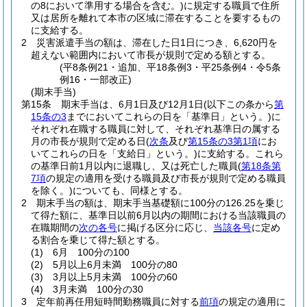
の8において準用する場合を含む。)
に規定する職員で住所
又は居所を離れて本市の区域に滞在することを要するもの
に支給する。
2
災害派遣手当の額は、滞在した日1日につき、6,620円を
超えない範囲内において市長が規則で定める額とする。
(平8条例21・追加、平18条例3・平25条例4・令5条
例16・一部改正)
(期末手当)
第15条
期末手当は、6月1日及び12月1日
(以下この条から
第
15条の3
までにおいてこれらの日を「基準日」という。)
に
それぞれ在職する職員に対して、それぞれ基準日の属する
月の市長が規則で定める日
(
次条
及び
第15条の3第1項
にお
いてこれらの日を「支給日」という。)
に支給する。
これら
の基準日前1月以内に退職し、又は死亡した職員
(
第18条第
7項
の規定の適用を受ける職員及び市長が規則で定める職員
を除く。)
についても、同様とする。
2
期末手当の額は、期末手当基礎額に100分の126.25を乗じ
て得た額に、基準日以前6月以内の期間における当該職員の
在職期間の
次の各号
に掲げる区分に応じ、
当該各号
に定め
る割合を乗じて得た額とする。
(1)
6月 100分の100
(2)
5月以上6月未満 100分の80
(3)
3月以上5月未満 100分の60
(4)
3月未満 100分の30
3
定年前再任用短時間勤務職員に対する
前項
の規定の適用に