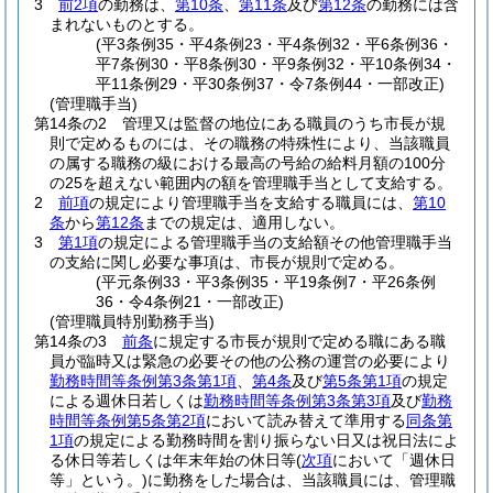
3
前2項
の勤務は、
第10条
、
第11条
及び
第12条
の勤務には含
まれないものとする。
(平3条例35・平4条例23・平4条例32・平6条例36・
平7条例30・平8条例30・平9条例32・平10条例34・
平11条例29・平30条例37・令7条例44・一部改正)
(管理職手当)
第14条の2
管理又は監督の地位にある職員のうち市長が規
則で定めるものには、その職務の特殊性により、当該職員
の属する職務の級における最高の号給の給料月額の100分
の25を超えない範囲内の額を管理職手当として支給する。
2
前項
の規定により管理職手当を支給する職員には、
第10
条
から
第12条
までの規定は、適用しない。
3
第1項
の規定による管理職手当の支給額その他管理職手当
の支給に関し必要な事項は、市長が規則で定める。
(平元条例33・平3条例35・平19条例7・平26条例
36・令4条例21・一部改正)
(管理職員特別勤務手当)
第14条の3
前条
に規定する市長が規則で定める職にある職
員が臨時又は緊急の必要その他の公務の運営の必要により
勤務時間等条例第3条第1項
、
第4条
及び
第5条第1項
の規定
による週休日若しくは
勤務時間等条例第3条第3項
及び
勤務
時間等条例第5条第2項
において読み替えて準用する
同条第
1項
の規定による勤務時間を割り振らない日又は祝日法によ
る休日等若しくは年末年始の休日等
(
次項
において「週休日
等」という。)
に勤務をした場合は、当該職員には、管理職