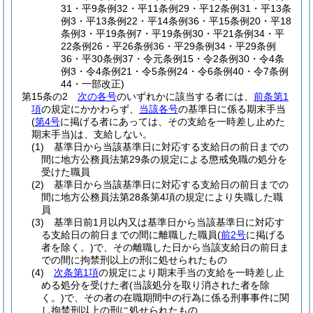
31・平9条例32・平11条例29・平12条例31・平13条
例3・平13条例22・平14条例36・平15条例20・平18
条例3・平19条例7・平19条例30・平21条例34・平
22条例26・平26条例36・平29条例34・平29条例
36・平30条例37・令元条例15・令2条例30・令4条
例3・令4条例21・令5条例24・令6条例40・令7条例
44・一部改正)
第15条の2
次の各号
のいずれかに該当する者には、
前条第1
項
の規定にかかわらず、
当該各号
の基準日に係る期末手当
(
第4号
に掲げる者にあっては、その支給を一時差し止めた
期末手当)
は、支給しない。
(1)
基準日から当該基準日に対応する支給日の前日までの
間に地方公務員法第29条の規定による懲戒免職の処分を
受けた職員
(2)
基準日から当該基準日に対応する支給日の前日までの
間に地方公務員法第28条第4項の規定により失職した職
員
(3)
基準日前1月以内又は基準日から当該基準日に対応す
る支給日の前日までの間に離職した職員
(
前2号
に掲げる
者を除く。)
で、その離職した日から当該支給日の前日ま
での間に拘禁刑以上の刑に処せられたもの
(4)
次条第1項
の規定により期末手当の支給を一時差し止
める処分を受けた者
(当該処分を取り消された者を除
く。)
で、その者の在職期間中の行為に係る刑事事件に関
し拘禁刑以上の刑に処せられたもの