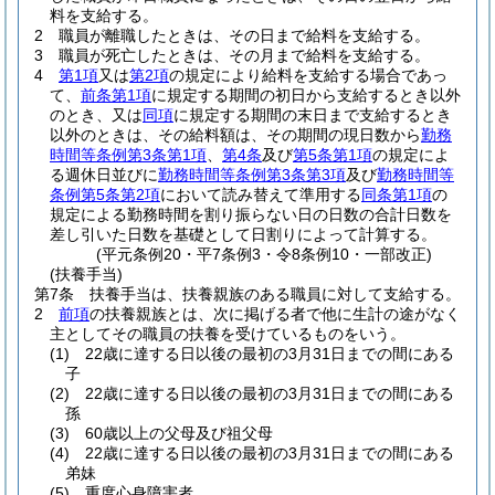
料を支給する。
2
職員が離職したときは、その日まで給料を支給する。
3
職員が死亡したときは、その月まで給料を支給する。
4
第1項
又は
第2項
の規定により給料を支給する場合であっ
て、
前条第1項
に規定する期間の初日から支給するとき以外
のとき、又は
同項
に規定する期間の末日まで支給するとき
以外のときは、その給料額は、その期間の現日数から
勤務
時間等条例第3条第1項
、
第4条
及び
第5条第1項
の規定によ
る週休日並びに
勤務時間等条例第3条第3項
及び
勤務時間等
条例第5条第2項
において読み替えて準用する
同条第1項
の
規定による勤務時間を割り振らない日の日数の合計日数を
差し引いた日数を基礎として日割りによって計算する。
(平元条例20・平7条例3・令8条例10・一部改正)
(扶養手当)
第7条
扶養手当は、扶養親族のある職員に対して支給する。
2
前項
の扶養親族とは、次に掲げる者で他に生計の途がなく
主としてその職員の扶養を受けているものをいう。
(1)
22歳に達する日以後の最初の3月31日までの間にある
子
(2)
22歳に達する日以後の最初の3月31日までの間にある
孫
(3)
60歳以上の父母及び祖父母
(4)
22歳に達する日以後の最初の3月31日までの間にある
弟妹
(5)
重度心身障害者