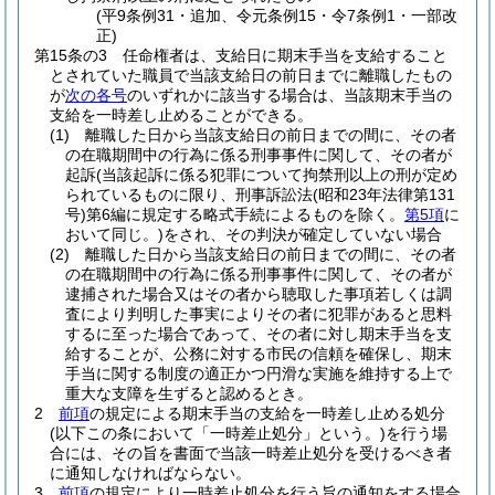
(平9条例31・追加、令元条例15・令7条例1・一部改
正)
第15条の3
任命権者は、支給日に期末手当を支給すること
とされていた職員で当該支給日の前日までに離職したもの
が
次の各号
のいずれかに該当する場合は、当該期末手当の
支給を一時差し止めることができる。
(1)
離職した日から当該支給日の前日までの間に、その者
の在職期間中の行為に係る刑事事件に関して、その者が
起訴
(当該起訴に係る犯罪について拘禁刑以上の刑が定め
られているものに限り、刑事訴訟法
(昭和23年法律第131
号)
第6編に規定する略式手続によるものを除く。
第5項
に
おいて同じ。)
をされ、その判決が確定していない場合
(2)
離職した日から当該支給日の前日までの間に、その者
の在職期間中の行為に係る刑事事件に関して、その者が
逮捕された場合又はその者から聴取した事項若しくは調
査により判明した事実によりその者に犯罪があると思料
するに至った場合であって、その者に対し期末手当を支
給することが、公務に対する市民の信頼を確保し、期末
手当に関する制度の適正かつ円滑な実施を維持する上で
重大な支障を生ずると認めるとき。
2
前項
の規定による期末手当の支給を一時差し止める処分
(以下この条において「一時差止処分」という。)
を行う場
合には、その旨を書面で当該一時差止処分を受けるべき者
に通知しなければならない。
3
前項
の規定により一時差止処分を行う旨の通知をする場合