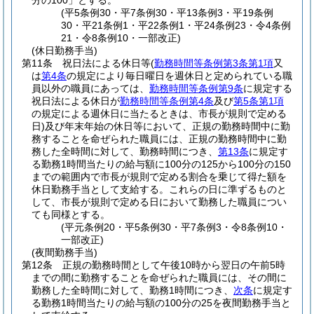
分の100」とする。
(平5条例30・平7条例30・平13条例3・平19条例
30・平21条例1・平22条例1・平24条例23・令4条例
21・令8条例10・一部改正)
(休日勤務手当)
第11条
祝日法による休日等
(
勤務時間等条例第3条第1項
又
は
第4条
の規定により毎日曜日を週休日と定められている職
員以外の職員にあっては、
勤務時間等条例第9条
に規定する
祝日法による休日が
勤務時間等条例第4条
及び
第5条第1項
の規定による週休日に当たるときは、市長が規則で定める
日)
及び年末年始の休日等において、正規の勤務時間中に勤
務することを命ぜられた職員には、正規の勤務時間中に勤
務した全時間に対して、勤務時間につき、
第13条
に規定す
る勤務1時間当たりの給与額に100分の125から100分の150
までの範囲内で市長が規則で定める割合を乗じて得た額を
休日勤務手当として支給する。
これらの日に準ずるものと
して、市長が規則で定める日において勤務した職員につい
ても同様とする。
(平元条例20・平5条例30・平7条例3・令8条例10・
一部改正)
(夜間勤務手当)
第12条
正規の勤務時間として午後10時から翌日の午前5時
までの間に勤務することを命ぜられた職員には、その間に
勤務した全時間に対して、勤務1時間につき、
次条
に規定す
る勤務1時間当たりの給与額の100分の25を夜間勤務手当と