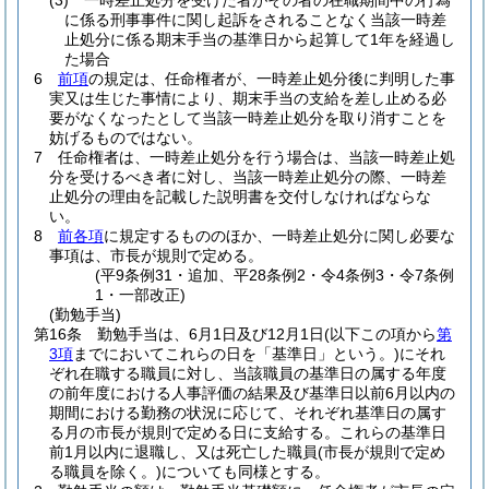
(3)
一時差止処分を受けた者がその者の在職期間中の行為
に係る刑事事件に関し起訴をされることなく当該一時差
止処分に係る期末手当の基準日から起算して1年を経過し
た場合
6
前項
の規定は、任命権者が、一時差止処分後に判明した事
実又は生じた事情により、期末手当の支給を差し止める必
要がなくなったとして当該一時差止処分を取り消すことを
妨げるものではない。
7
任命権者は、一時差止処分を行う場合は、当該一時差止処
分を受けるべき者に対し、当該一時差止処分の際、一時差
止処分の理由を記載した説明書を交付しなければならな
い。
8
前各項
に規定するもののほか、一時差止処分に関し必要な
事項は、市長が規則で定める。
(平9条例31・追加、平28条例2・令4条例3・令7条例
1・一部改正)
(勤勉手当)
第16条
勤勉手当は、6月1日及び12月1日
(以下この項から
第
3項
までにおいてこれらの日を「基準日」という。)
にそれ
ぞれ在職する職員に対し、当該職員の基準日の属する年度
の前年度における人事評価の結果及び基準日以前6月以内の
期間における勤務の状況に応じて、それぞれ基準日の属す
る月の市長が規則で定める日に支給する。
これらの基準日
前1月以内に退職し、又は死亡した職員
(市長が規則で定め
る職員を除く。)
についても同様とする。