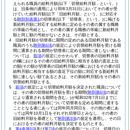
えられる職員の給料月額
(以下「切替給料月額」という。)
は、旧条例の適用により同年3月31日においてその者が受
けていた給料月額
(以下「旧給料月額」という。)
に対応す
る
附則別表第1
の切替表
(以下「切替表」という。)
に掲げる
新給料月額に対応する給料表に定めるその者の属する職務
の等級の号給とし、その者の属する職務の等級に新給料月
額と同じ額の号給がないときは、その額とする。
4
旧給料月額が切替表に期間の定めのある旧給料月額である
職員のうち
附則第6項
の規定により切替給料月額を受ける期
間に通算される期間が切替表に定める期間に達しない者に
ついては、
前項
の規定にかかわらず、切替表の旧給料月額
の欄におけるその者の旧給料月額に相当する額の直近上位
の額
(その額が切替表の旧給料月額の欄におけるその者の旧
給料月額に相当する額の直近下位の額に対応する新給料月
額に達しない額であるときは、その新給料月額)
をその者の
切替給料月額とする。
5
前項
の規定により切替給料月額を決定された職員について
は、その者の切替給料月額を受ける期間
(
附則第6項
の規定
により通算される期間を含む。)
が昭和32年7月1日までに
その者の旧給料月額について切替表を定める期間に達する
こととなる者にあっては同年同月同日を、その他の者にあ
っては同年10月1日をそれぞれ切替日とみなし、その者の
旧給料月額を基礎として
附則第3項
の規定を適用し、その日
におけるその者の給料月額を決定するものとする。
6
第4条第5項
及び
第7項
の規定の適用については、切替日の