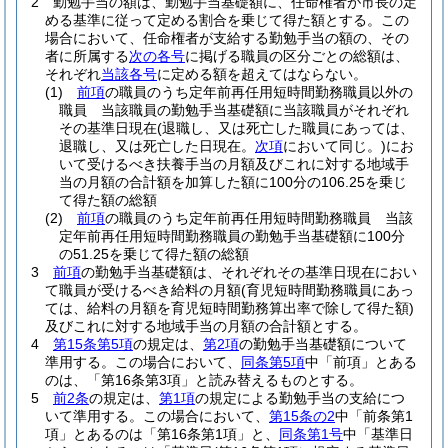
2
勤勉手当の額は、勤勉手当基礎額に、任命権者が市長の定
める基準に従って定める割合を乗じて得た額とする。
この
場合において、任命権者が支給する勤勉手当の額の、その
者に所属する
次の各号
に掲げる職員の区分ごとの総額は、
それぞれ
当該各号
に定める額を超えてはならない。
(1)
前項
の職員のうち定年前再任用短時間勤務職員以外の
職員 当該職員の勤勉手当基礎額に当該職員がそれぞれ
その基準日現在
(退職し、又は死亡した職員にあっては、
退職し、又は死亡した日現在。
次項
において同じ。)
にお
いて受けるべき扶養手当の月額及びこれに対する地域手
当の月額の合計額を加算した額に100分の106.25を乗じ
て得た額の総額
(2)
前項
の職員のうち定年前再任用短時間勤務職員 当該
定年前再任用短時間勤務職員の勤勉手当基礎額に100分
の51.25を乗じて得た額の総額
3
前項
の勤勉手当基礎額は、それぞれその基準日現在におい
て職員が受けるべき給料の月額
(育児短時間勤務職員にあっ
ては、給料の月額を育児短時間勤務算出率で除して得た額)
及びこれに対する地域手当の月額の合計額とする。
4
第15条第5項
の規定は、
第2項
の勤勉手当基礎額について
準用する。
この場合において、
同条第5項
中「前項」とある
のは、「第16条第3項」と読み替えるものとする。
5
前2条
の規定は、
第1項
の規定による勤勉手当の支給につ
いて準用する。
この場合において、
第15条の2
中「前条第1
項」とあるのは「第16条第1項」と、
同条第1号
中「基準日