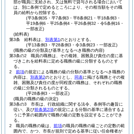
部が職員に支給され、又は無料で貸与される場合において
は、別に条例で定めるところにより、その相当額をその職
員の給料から控除する。
(平3条例35・平7条例3・平8条例21・平18条例3・
平19条例6・平25条例4・平26条例32・令5条例16・
一部改正)
(給料表)
第3条
給料表は、
別表第1
のとおりとする。
(平13条例3・平28条例3・令3条例23・一部改正)
(職務の級の分類及び基準となるべき職務の内容)
第3条の2
職員の職務は、その複雑、困難及び責任の度に基
づきこれを給料表に定める職務の級に分類するものとす
る。
2
前項
の規定による職務の級の分類の基準となるべき職務の
内容は、
別表第2
のとおりとし、
同表
に掲げる職務とその複
雑、困難及び責任の度が同程度の職務は、それぞれの職務
の級に分類されるものとする。
(平28条例3・一部改正)
(職員の職務の級の決定)
第3条の3
市長は、行政組織に関する法令、条例等の趣旨に
従い、及び
前条第2項
の規定による分類の基準に適合するよ
うに予算の範囲内で職務の級の定数を設定することができ
る。
2
職員の職務の級は、
前項
の職員の職務の級ごとの定数の範
囲内で、かつ、市長が規則で定める基準に従い任命権者が