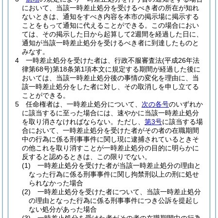
において、当該一時差止処分を受けるべき者の所在が知れ
ないときは、通知をすべき内容を本市の掲示場に掲示する
ことをもって通知に代えることができる。
この場合におい
ては、その掲示した日から起算して2週間を経過した日に、
通知が当該一時差止処分を受けるべき者に到達したものと
みなす。
4
一時差止処分を受けた者は、行政不服審査法
(平成26年法
律第68号)
第18条第1項本文に規定する期間が経過した後に
おいては、当該一時差止処分後の事情の変化を理由に、当
該一時差止処分をした者に対し、その取消しを申し立てる
ことができる。
5
任命権者は、一時差止処分について、
次の各号
のいずれか
に該当するに至った場合には、速やかに当該一時差止処分
を取り消さなければならない。
ただし、
第3号
に該当する場
合において、一時差止処分を受けた者がその者の在職期間
中の行為に係る刑事事件に関し現に逮捕されているときそ
の他これを取り消すことが一時差止処分の目的に明らかに
反すると認めるときは、この限りでない。
(1)
一時差止処分を受けた者が当該一時差止処分の理由と
なった行為に係る刑事事件に関し拘禁刑以上の刑に処せ
られなかった場合
(2)
一時差止処分を受けた者について、当該一時差止処分
の理由となった行為に係る刑事事件につき公訴を提起し
ない処分があった場合