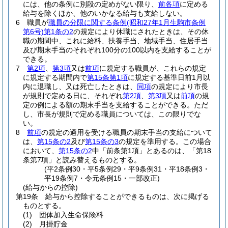
には、他の条例に別段の定めがない限り、
前各項
に定める
給与を除くほか、他のいかなる給与も支給しない。
6
職員が
職員の分限に関する条例
(昭和27年1月生駒市条例
第6号)
第1条の2
の規定により休職にされたときは、その休
職の期間中、これに給料、扶養手当、地域手当、住居手当
及び期末手当のそれぞれ100分の100以内を支給することが
できる。
7
第2項
、
第3項
又は
前項
に規定する職員が、これらの規定
に規定する期間内で
第15条第1項
に規定する基準日前1月以
内に退職し、又は死亡したときは、
同項
の規定により市長
が規則で定める日に、それぞれ
第2項
、
第3項
又は
前項
の規
定の例による額の期末手当を支給することができる。
ただ
し、市長が規則で定める職員については、この限りでな
い。
8
前項
の規定の適用を受ける職員の期末手当の支給について
は、
第15条の2
及び
第15条の3
の規定を準用する。
この場合
において、
第15条の2
中「前条第1項」とあるのは、「第18
条第7項」と読み替えるものとする。
(平2条例30・平5条例29・平9条例31・平18条例3・
平19条例7・令元条例15・一部改正)
(給与からの控除)
第19条
給与から控除することができるものは、次に掲げる
ものとする。
(1)
団体加入生命保険料
(2)
月掛貯金