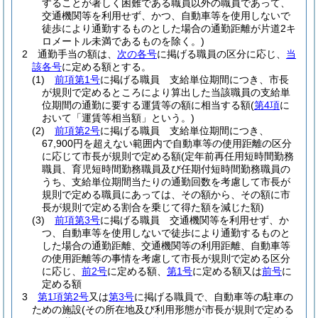
することが著しく困難である職員以外の職員であって、
交通機関等を利用せず、かつ、自動車等を使用しないで
徒歩により通勤するものとした場合の通勤距離が片道2キ
ロメートル未満であるものを除く。)
2
通勤手当の額は、
次の各号
に掲げる職員の区分に応じ、
当
該各号
に定める額とする。
(1)
前項第1号
に掲げる職員 支給単位期間につき、市長
が規則で定めるところにより算出した当該職員の支給単
位期間の通勤に要する運賃等の額に相当する額
(
第4項
に
おいて「運賃等相当額」という。)
(2)
前項第2号
に掲げる職員 支給単位期間につき、
67,900円を超えない範囲内で自動車等の使用距離の区分
に応じて市長が規則で定める額
(定年前再任用短時間勤務
職員、育児短時間勤務職員及び任期付短時間勤務職員の
うち、支給単位期間当たりの通勤回数を考慮して市長が
規則で定める職員にあっては、その額から、その額に市
長が規則で定める割合を乗じて得た額を減じた額)
(3)
前項第3号
に掲げる職員 交通機関等を利用せず、か
つ、自動車等を使用しないで徒歩により通勤するものと
した場合の通勤距離、交通機関等の利用距離、自動車等
の使用距離等の事情を考慮して市長が規則で定める区分
に応じ、
前2号
に定める額、
第1号
に定める額又は
前号
に
定める額
3
第1項第2号
又は
第3号
に掲げる職員で、自動車等の駐車の
ための施設
(その所在地及び利用形態が市長が規則で定める