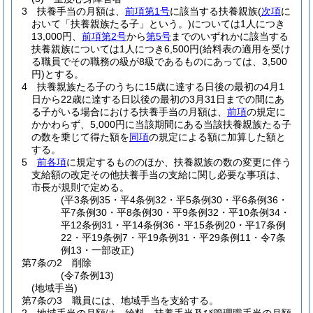
3
扶養手当の月額は、
前項第1号
に該当する扶養親族
(
次項
に
おいて「扶養親族たる子」という。)
については1人につき
13,000円、
前項第2号
から
第5号
までのいずれかに該当する
扶養親族については1人につき6,500円
(給料表の適用を受け
る職員でその職務の級が8級であるものにあっては、3,500
円)
とする。
4
扶養親族たる子のうちに15歳に達する日後の最初の4月1
日から22歳に達する日以後の最初の3月31日までの間にあ
る子がいる場合における扶養手当の月額は、
前項
の規定に
かかわらず、5,000円に当該期間にある当該扶養親族たる子
の数を乗じて得た額を
同項
の規定による額に加算した額と
する。
5
前各項
に規定するもののほか、扶養親族の数の変更に伴う
支給額の改定その他扶養手当の支給に関し必要な事項は、
市長が規則で定める。
(平3条例35・平4条例32・平5条例30・平6条例36・
平7条例30・平8条例30・平9条例32・平10条例34・
平12条例31・平14条例36・平15条例20・平17条例
22・平19条例7・平19条例31・平29条例11・令7条
例13・一部改正)
第7条の2
削除
(令7条例13)
(地域手当)
第7条の3
職員には、地域手当を支給する。