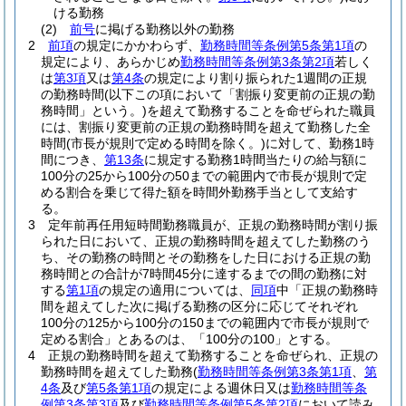
ける勤務
(2)
前号
に掲げる勤務以外の勤務
2
前項
の規定にかかわらず、
勤務時間等条例第5条第1項
の
規定により、あらかじめ
勤務時間等条例第3条第2項
若しく
は
第3項
又は
第4条
の規定により割り振られた1週間の正規
の勤務時間
(以下この項において「割振り変更前の正規の勤
務時間」という。)
を超えて勤務することを命ぜられた職員
には、割振り変更前の正規の勤務時間を超えて勤務した全
時間
(市長が規則で定める時間を除く。)
に対して、勤務1時
間につき、
第13条
に規定する勤務1時間当たりの給与額に
100分の25から100分の50までの範囲内で市長が規則で定
める割合を乗じて得た額を時間外勤務手当として支給す
る。
3
定年前再任用短時間勤務職員が、正規の勤務時間が割り振
られた日において、正規の勤務時間を超えてした勤務のう
ち、その勤務の時間とその勤務をした日における正規の勤
務時間との合計が7時間45分に達するまでの間の勤務に対
する
第1項
の規定の適用については、
同項
中「正規の勤務時
間を超えてした次に掲げる勤務の区分に応じてそれぞれ
100分の125から100分の150までの範囲内で市長が規則で
定める割合」とあるのは、「100分の100」とする。
4
正規の勤務時間を超えて勤務することを命ぜられ、正規の
勤務時間を超えてした勤務
(
勤務時間等条例第3条第1項
、
第
4条
及び
第5条第1項
の規定による週休日又は
勤務時間等条
例第3条第3項
及び
勤務時間等条例第5条第2項
において読み