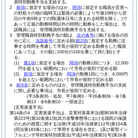
員特別勤務手当を支給する。
2
前項
に規定する場合のほか、
同項
に規定する職員が災害へ
の対処その他の臨時又は緊急の必要により午後10時から翌
日の午前5時までの間
(週休日等に含まれる時間を除く。)
で
あって正規の勤務時間以外の時間に勤務をした場合は、当
該職員には、管理職員特別勤務手当を支給する。
3
管理職員特別勤務手当の額は、
次の各号
に掲げる場合の区
分に応じ、
当該各号
に定める額
(
前2項
に規定する勤務に従
事する時間を考慮して市長が規則で定める勤務をした職員
にあっては、その額に100分の150を乗じて得た額)
とす
る。
(1)
第1項
に規定する場合
同項
の勤務1回につき、12,000
円を超えない範囲内において市長が規則で定める額
(2)
前項
に規定する場合
同項
の勤務1回につき、6,000円
を超えない範囲内において市長が規則で定める額
4
前3項
に定めるもののほか、管理職員特別勤務手当の支給
に関し必要な事項は、市長が規則で定める。
(平3条例35・追加、平7条例3・平26条例36・令7条
例13・令8条例10・一部改正)
(災害派遣手当)
第14条の4
災害派遣手当は、災害対策基本法
(昭和36年法律
第223号)
第32条第1項
(武力攻撃事態等における国民の保護
のための措置に関する法律
(平成16年法律第112号)
第154条
(同法第183条において準用する場合を含む。)
及び新型イン
フルエンザ等対策特別措置法
(平成24年法律第31号)
第26条