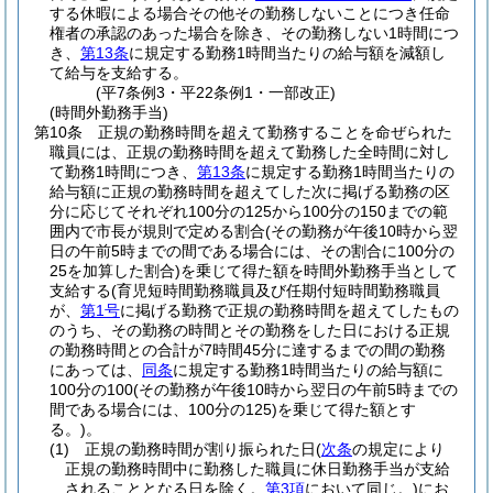
する休暇による場合その他その勤務しないことにつき任命
権者の承認のあった場合を除き、その勤務しない1時間につ
き、
第13条
に規定する勤務1時間当たりの給与額を減額し
て給与を支給する。
(平7条例3・平22条例1・一部改正)
(時間外勤務手当)
第10条
正規の勤務時間を超えて勤務することを命ぜられた
職員には、正規の勤務時間を超えて勤務した全時間に対し
て勤務1時間につき、
第13条
に規定する勤務1時間当たりの
給与額に正規の勤務時間を超えてした次に掲げる勤務の区
分に応じてそれぞれ100分の125から100分の150までの範
囲内で市長が規則で定める割合
(その勤務が午後10時から翌
日の午前5時までの間である場合には、その割合に100分の
25を加算した割合)
を乗じて得た額を時間外勤務手当として
支給する
(育児短時間勤務職員及び任期付短時間勤務職員
が、
第1号
に掲げる勤務で正規の勤務時間を超えてしたもの
のうち、その勤務の時間とその勤務をした日における正規
の勤務時間との合計が7時間45分に達するまでの間の勤務
にあっては、
同条
に規定する勤務1時間当たりの給与額に
100分の100
(その勤務が午後10時から翌日の午前5時までの
間である場合には、100分の125)
を乗じて得た額とす
る。)
。
(1)
正規の勤務時間が割り振られた日
(
次条
の規定により
正規の勤務時間中に勤務した職員に休日勤務手当が支給
されることとなる日を除く。
第3項
において同じ。)
にお