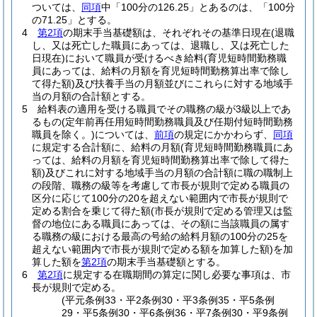
ついては、
同項
中「100分の126.25」とあるのは、「100分
の71.25」とする。
4
第2項
の期末手当基礎額は、それぞれその基準日現在
(退職
し、又は死亡した職員にあっては、退職し、又は死亡した
日現在)
において職員が受けるべき給料
(育児短時間勤務職
員にあっては、給料の月額を育児短時間勤務算出率で除し
て得た額)
及び扶養手当の月額並びにこれらに対する地域手
当の月額の合計額とする。
5
給料表の適用を受ける職員でその職務の級が3級以上であ
るもの
(定年前再任用短時間勤務職員及び任期付短時間勤務
職員を除く。)
については、
前項
の規定にかかわらず、
同項
に規定する合計額に、給料の月額
(育児短時間勤務職員にあ
っては、給料の月額を育児短時間勤務算出率で除して得た
額)
及びこれに対する地域手当の月額の合計額に職の職制上
の段階、職務の級等を考慮して市長が規則で定める職員の
区分に応じて100分の20を超えない範囲内で市長が規則で
定める割合を乗じて得た額
(市長が規則で定める管理又は監
督の地位にある職員にあっては、その額に当該職員の属す
る職務の級における最高の号給の給料月額の100分の25を
超えない範囲内で市長が規則で定める額を加算した額)
を加
算した額を
第2項
の期末手当基礎額とする。
6
第2項
に規定する在職期間の算定に関し必要な事項は、市
長が規則で定める。
(平元条例33・平2条例30・平3条例35・平5条例
29・平5条例30・平6条例36・平7条例30・平9条例