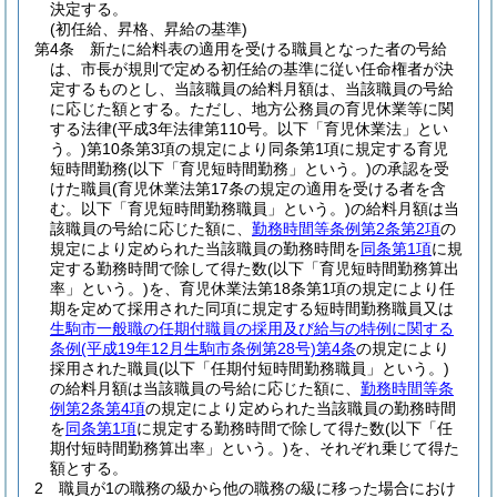
決定する。
(初任給、昇格、昇給の基準)
第4条
新たに給料表の適用を受ける職員となった者の号給
は、市長が規則で定める初任給の基準に従い任命権者が決
定するものとし、当該職員の給料月額は、当該職員の号給
に応じた額とする。
ただし、地方公務員の育児休業等に関
する法律
(平成3年法律第110号。以下「育児休業法」とい
う。)
第10条第3項の規定により同条第1項に規定する育児
短時間勤務
(以下「育児短時間勤務」という。)
の承認を受
けた職員
(育児休業法第17条の規定の適用を受ける者を含
む。以下「育児短時間勤務職員」という。)
の給料月額は当
該職員の号給に応じた額に、
勤務時間等条例第2条第2項
の
規定により定められた当該職員の勤務時間を
同条第1項
に規
定する勤務時間で除して得た数
(以下「育児短時間勤務算出
率」という。)
を、育児休業法第18条第1項の規定により任
期を定めて採用された同項に規定する短時間勤務職員又は
生駒市一般職の任期付職員の採用及び給与の特例に関する
条例
(平成19年12月生駒市条例第28号)
第4条
の規定により
採用された職員
(以下「任期付短時間勤務職員」という。)
の給料月額は当該職員の号給に応じた額に、
勤務時間等条
例第2条第4項
の規定により定められた当該職員の勤務時間
を
同条第1項
に規定する勤務時間で除して得た数
(以下「任
期付短時間勤務算出率」という。)
を、それぞれ乗じて得た
額とする。
2
職員が1の職務の級から他の職務の級に移った場合におけ