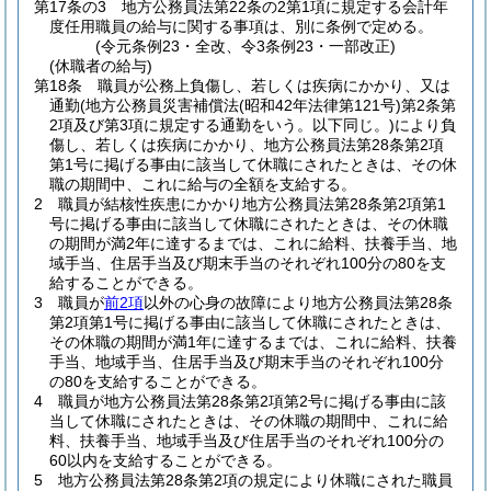
第17条の3
地方公務員法第22条の2第1項に規定する会計年
度任用職員の給与に関する事項は、別に条例で定める。
(令元条例23・全改、令3条例23・一部改正)
(休職者の給与)
第18条
職員が公務上負傷し、若しくは疾病にかかり、又は
通勤
(地方公務員災害補償法
(昭和42年法律第121号)
第2条第
2項及び第3項に規定する通勤をいう。以下同じ。)
により負
傷し、若しくは疾病にかかり、地方公務員法第28条第2項
第1号に掲げる事由に該当して休職にされたときは、その休
職の期間中、これに給与の全額を支給する。
2
職員が結核性疾患にかかり地方公務員法第28条第2項第1
号に掲げる事由に該当して休職にされたときは、その休職
の期間が満2年に達するまでは、これに給料、扶養手当、地
域手当、住居手当及び期末手当のそれぞれ100分の80を支
給することができる。
3
職員が
前2項
以外の心身の故障により地方公務員法第28条
第2項第1号に掲げる事由に該当して休職にされたときは、
その休職の期間が満1年に達するまでは、これに給料、扶養
手当、地域手当、住居手当及び期末手当のそれぞれ100分
の80を支給することができる。
4
職員が地方公務員法第28条第2項第2号に掲げる事由に該
当して休職にされたときは、その休職の期間中、これに給
料、扶養手当、地域手当及び住居手当のそれぞれ100分の
60以内を支給することができる。
5
地方公務員法第28条第2項の規定により休職にされた職員