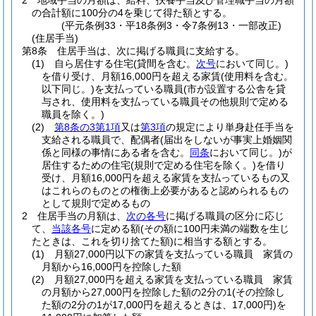
2
地域手当の月額は、給料、扶養手当及び管理職手当の月額
の合計額に100分の4を乗じて得た額とする。
(平元条例33・平18条例3・令7条例13・一部改正)
(住居手当)
第8条
住居手当は、次に掲げる職員に支給する。
(1)
自ら居住する住宅
(貸間を含む。
次号
において同じ。)
を借り受け、月額16,000円を超える家賃
(使用料を含む。
以下同じ。)
を支払っている職員
(市が設置する公舎を貸
与され、使用料を支払っている職員その他規則で定める
職員を除く。)
(2)
第8条の3第1項
又は
第3項
の規定により単身赴任手当を
支給される職員で、配偶者
(届出をしないが事実上婚姻関
係と同様の事情にある者を含む。
同条
において同じ。)
が
居住するための住宅
(規則で定める住宅を除く。)
を借り
受け、月額16,000円を超える家賃を支払っているもの又
はこれらのものとの権衡上必要があると認められるもの
として規則で定めるもの
2
住居手当の月額は、
次の各号
に掲げる職員の区分に応じ
て、
当該各号
に定める額
(その額に100円未満の端数を生じ
たときは、これを切り捨てた額)
に相当する額とする。
(1)
月額27,000円以下の家賃を支払っている職員 家賃の
月額から16,000円を控除した額
(2)
月額27,000円を超える家賃を支払っている職員 家賃
の月額から27,000円を控除した額の2分の1
(その控除し
た額の2分の1が17,000円を超えるときは、17,000円)
を