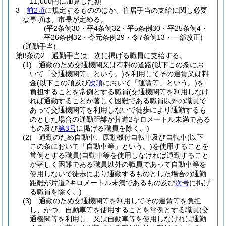
11,000円に加算した額
3
前2項
に規定するもののほか、住居手当の支給に関し必要
な事項は、市長が定める。
(平2条例30・平4条例32・平5条例30・平25条例4・
平26条例32・令元条例29・令7条例13・一部改正)
(通勤手当)
第8条の2
通勤手当は、次に掲げる職員に支給する。
(1)
通勤のため交通機関又は有料の道路
(以下この条にお
いて「交通機関等」という。)
を利用してその運賃又は料
金
(以下この項及び
次項
において「運賃等」という。)
を
負担することを常例とする職員
(交通機関等を利用しなけ
れば通勤することが著しく困難である職員以外の職員で
あって交通機関等を利用しないで徒歩により通勤するも
のとした場合の通勤距離が片道2キロメートル未満である
もの及び
第3号
に掲げる職員を除く。)
(2)
通勤のため自動車、原動機付自転車及び自転車
(以下
この条において「自動車等」という。)
を使用することを
常例とする職員
(自動車等を使用しなければ通勤すること
が著しく困難である職員以外の職員であって自動車等を
使用しないで徒歩により通勤するものとした場合の通勤
距離が片道2キロメートル未満であるもの及び
次号
に掲げ
る職員を除く。)
(3)
通勤のため交通機関等を利用してその運賃等を負担
し、かつ、自動車等を使用することを常例とする職員
(交
通機関等を利用し、又は自動車等を使用しなければ通勤