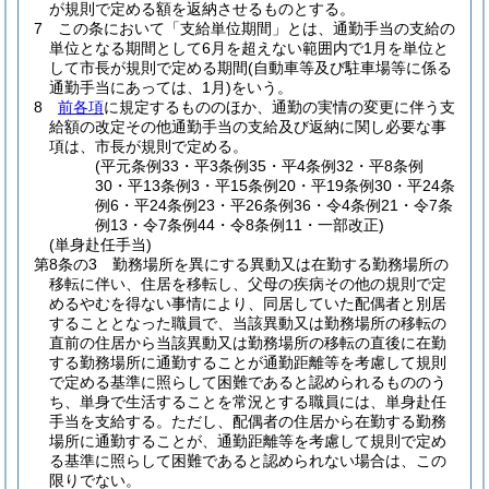
が規則で定める額を返納させるものとする。
7
この条において「支給単位期間」とは、通勤手当の支給の
単位となる期間として6月を超えない範囲内で1月を単位と
して市長が規則で定める期間
(自動車等及び駐車場等に係る
通勤手当にあっては、1月)
をいう。
8
前各項
に規定するもののほか、通勤の実情の変更に伴う支
給額の改定その他通勤手当の支給及び返納に関し必要な事
項は、市長が規則で定める。
(平元条例33・平3条例35・平4条例32・平8条例
30・平13条例3・平15条例20・平19条例30・平24条
例6・平24条例23・平26条例36・令4条例21・令7条
例13・令7条例44・令8条例11・一部改正)
(単身赴任手当)
第8条の3
勤務場所を異にする異動又は在勤する勤務場所の
移転に伴い、住居を移転し、父母の疾病その他の規則で定
めるやむを得ない事情により、同居していた配偶者と別居
することとなった職員で、当該異動又は勤務場所の移転の
直前の住居から当該異動又は勤務場所の移転の直後に在勤
する勤務場所に通勤することが通勤距離等を考慮して規則
で定める基準に照らして困難であると認められるもののう
ち、単身で生活することを常況とする職員には、単身赴任
手当を支給する。
ただし、配偶者の住居から在勤する勤務
場所に通勤することが、通勤距離等を考慮して規則で定め
る基準に照らして困難であると認められない場合は、この
限りでない。