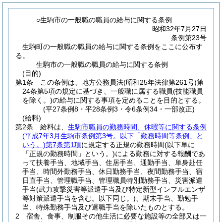
○生駒市の一般職の職員の給与に関する条例
昭和32年7月27日
条例第23号
生駒町の一般職の職員の給与に関する条例をここに公布す
る。
生駒市の一般職の職員の給与に関する条例
(目的)
第1条
この条例は、地方公務員法
(昭和25年法律第261号)
第
24条第5項の規定に基づき、一般職に属する職員
(技能職員
を除く。)
の給与に関する事項を定めることを目的とする。
(平27条例8・平28条例3・令6条例34・一部改正)
(給料)
第2条
給料は、
生駒市職員の勤務時間、休暇等に関する条例
(平成7年3月生駒市条例第3号。以下「勤務時間等条例」と
いう。)
第7条第1項
に規定する正規の勤務時間
(以下単に
「正規の勤務時間」という。)
による勤務に対する報酬であ
って扶養手当、地域手当、住居手当、通勤手当、単身赴任
手当、時間外勤務手当、休日勤務手当、夜間勤務手当、宿
日直手当、管理職手当、管理職員特別勤務手当、災害派遣
手当
(武力攻撃災害等派遣手当及び特定新型インフルエンザ
等対策派遣手当を含む。以下同じ。)
、期末手当、勤勉手
当、特殊勤務手当及び退職手当を除いたものとする。
2
宿舎、食事、制服その他生活に必要な施設等の全部又は一