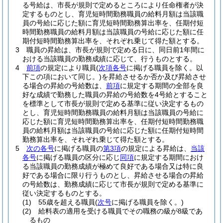
る号給は、市長が規則で定めるところにより任命権者が決
定するものとし、育児短時間勤務職員の給料月額は当該職
員の号給に応じた額に育児短時間勤務算出率を、任期付短
時間勤務職員の給料月額は当該職員の号給に応じた額に任
期付短時間勤務算出率を、それぞれ乗じて得た額とする。
3
職員の昇給は、市長が規則で定める日に、同日前1年間に
おける当該職員の勤務成績に応じて、行うものとする。
4
前項
の規定により職員
(
次項各号
に掲げる職員を除く。以
下この項において同じ。)
を昇給させるか否か及び昇給させ
る場合の昇給の号給数は、
前項
に規定する期間の全部を良
好な成績で勤務した職員の昇給の号給数を4号給とすること
を標準として市長が規則で定める基準に従い決定するもの
とし、育児短時間勤務職員の給料月額は当該職員の号給に
応じた額に育児短時間勤務算出率を、任期付短時間勤務職
員の給料月額は当該職員の号給に応じた額に任期付短時間
勤務算出率を、それぞれ乗じて得た額とする。
5
次の各号
に掲げる職員の
第3項
の規定による昇給は、
当該
各号
に掲げる職員の区分に応じ
同項
に規定する期間におけ
る当該職員の勤務成績が極めて良好である場合又は特に良
好である場合に限り行うものとし、昇給させる場合の昇給
の号給数は、勤務成績に応じて市長が規則で定める基準に
従い決定するものとする。
(1)
55歳を超える職員
(
次号
に掲げる職員を除く。)
(2)
給料表の適用を受ける職員でその職務の級が8級であ
るもの