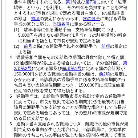
要件を満たすものに限る。
第1号
及び
第7項
において「駐車
場等」という。)
を利用し、その料金を負担することを常例
とするもの
(市長が規則で定める職員を除く。)
の通勤手当
の額は、
前項
の規定にかかわらず、
次の各号
に掲げる通勤
手当の区分に応じ、
当該各号
に定める額とする。
(1)
駐車場等に係る通勤手当 支給単位期間につき、
5,000円を超えない範囲内で1月当たりの駐車場等の料金
に相当する額として市長が規則で定める額
(2)
前号
に掲げる通勤手当以外の通勤手当
前項
の規定に
よる額
4
運賃等相当額をその支給単位期間の月数で除して得た額
(交通機関等が2以上ある場合においては、その合計額)
、
第
2項第2号
に定める額及び
前項第1号
に定める額の合計額が
150,000円を超える職員の通勤手当の額は、
前2項
の規定に
かかわらず、当該職員の通勤手当に係る支給単位期間のう
ち最も長い支給単位期間につき、150,000円に当該支給単
位期間の月数を乗じて得た額とする。
5
通勤手当は、支給単位期間
(市長が規則で定める通勤手当
にあっては、市長が規則で定める期間)
に係る最初の月
(当
該月に通勤手当を支給することが困難な場合として市長が
規則で定める場合にあっては、その翌月)
の市長が規則で定
める日に支給する。
6
通勤手当を支給される職員につき、離職その他の市長が規
則で定める事由が生じた場合には、当該職員に、支給単位
期間のうちこれらの事由が生じた後の期間を考慮して市長