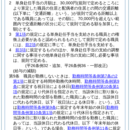
2
単身赴任手当の月額は、30,000円
(規則で定めるところに
より算定した職員の住居と配偶者の住居との間の交通距離
(以下単に「交通距離」という。)
が規則で定める距離以上
である職員にあっては、その額に、70,000円を超えない範
囲内で交通距離の区分に応じて規則で定める額を加算した
額)
とする。
3
第1項
の規定による単身赴任手当を支給される職員との権
衡上必要があると認められるものとして規則で定める職員
には、
前2項
の規定に準じて、単身赴任手当を支給する。
4
前3項
に規定するもののほか、単身赴任手当の支給の調整
に関する事項その他単身赴任手当の支給に関し必要な事項
は、規則で定める。
(平26条例32・追加、平26条例36・一部改正)
(給与の減額)
第9条
職員が勤務しないときは、
勤務時間等条例第7条の2
第1項
に規定する時間外勤務代休時間、
勤務時間等条例第9
条
に規定する祝日法による休日
(
勤務時間等条例第10条第1
項
の規定により代休日を指定されて、当該休日に割り振ら
れた勤務時間の全部を勤務した職員にあっては、当該休日
に代わる代休日。以下「祝日法による休日等」という。)
又
は
勤務時間等条例第9条
に規定する年末年始の休日
(
勤務時
間等条例第10条第1項
の規定により代休日を指定されて、
当該休日に割り振られた勤務時間の全部を勤務した職員に
あっては、当該休日に代わる代休日。以下「年末年始の休
日等」という。)
である場合、
勤務時間等条例第11条
に規定