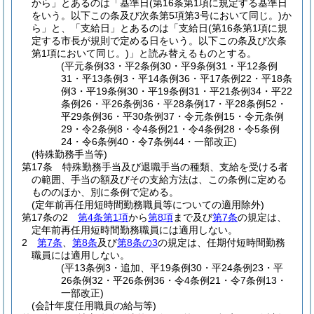
から」とあるのは「基準日
(第16条第1項に規定する基準日
をいう。以下この条及び次条第5項第3号において同じ。)
か
ら」と、「支給日」とあるのは「支給日
(第16条第1項に規
定する市長が規則で定める日をいう。以下この条及び次条
第1項において同じ。)
」と読み替えるものとする。
(平元条例33・平2条例30・平9条例31・平12条例
31・平13条例3・平14条例36・平17条例22・平18条
例3・平19条例30・平19条例31・平21条例34・平22
条例26・平26条例36・平28条例17・平28条例52・
平29条例36・平30条例37・令元条例15・令元条例
29・令2条例8・令4条例21・令4条例28・令5条例
24・令6条例40・令7条例44・一部改正)
(特殊勤務手当等)
第17条
特殊勤務手当及び退職手当の種類、支給を受ける者
の範囲、手当の額及びその支給方法は、この条例に定める
もののほか、別に条例で定める。
(定年前再任用短時間勤務職員等についての適用除外)
第17条の2
第4条第1項
から
第8項
まで及び
第7条
の規定は、
定年前再任用短時間勤務職員には適用しない。
2
第7条
、
第8条
及び
第8条の3
の規定は、任期付短時間勤務
職員には適用しない。
(平13条例3・追加、平19条例30・平24条例23・平
26条例32・平26条例36・令4条例21・令7条例13・
一部改正)
(会計年度任用職員の給与等)