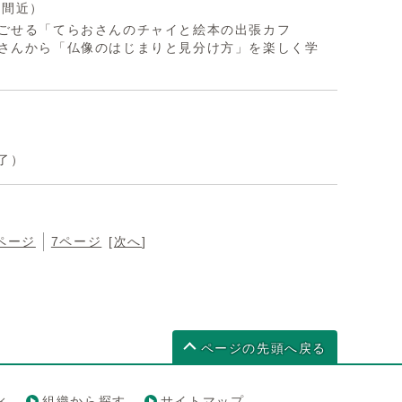
了間近）
ごせる「てらおさんのチャイと絵本の出張カフ
さんから「仏像のはじまりと見分け方」を楽しく学
了）
ページ
7ページ
[
次へ
]
ページの先頭へ戻る
ィ
組織から探す
サイトマップ