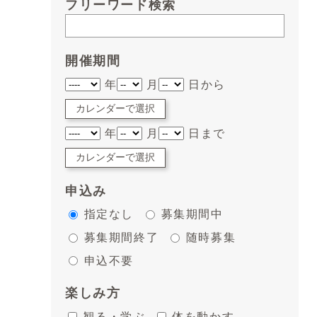
フリーワード検索
開催期間
年
月
日から
カレンダーで選択
年
月
日まで
カレンダーで選択
申込み
指定なし
募集期間中
募集期間終了
随時募集
申込不要
楽しみ方
観る・学ぶ
体を動かす