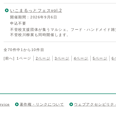
いこまるっとフェスvol.2
開催期間：2026年9月6日
申込不要
不登校支援団体が集うマルシェ。フード・ハンドメイド雑
不登校川柳展も同時開催します。
全70件中1から10件目
[前へ]
1ページ
2ページ
3ページ
4ページ
5ページ
6
rvice
著作権・リンクについて
ウェブアクセシビリテ